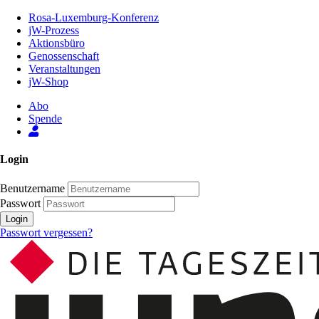
Zum
Rosa-Luxemburg-Konferenz
Inhalt
jW-Prozess
der
Aktionsbüro
Seite
Genossenschaft
Veranstaltungen
jW-Shop
Abo
Spende
Login
Benutzername
Passwort
Login
Passwort vergessen?