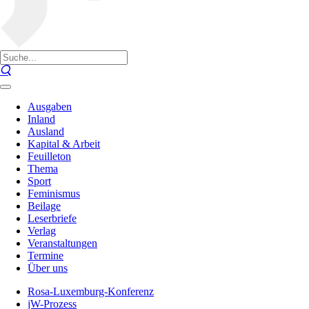
Ausgaben
Inland
Ausland
Kapital & Arbeit
Feuilleton
Thema
Sport
Feminismus
Beilage
Leserbriefe
Verlag
Veranstaltungen
Termine
Über uns
Rosa-Luxemburg-Konferenz
jW-Prozess