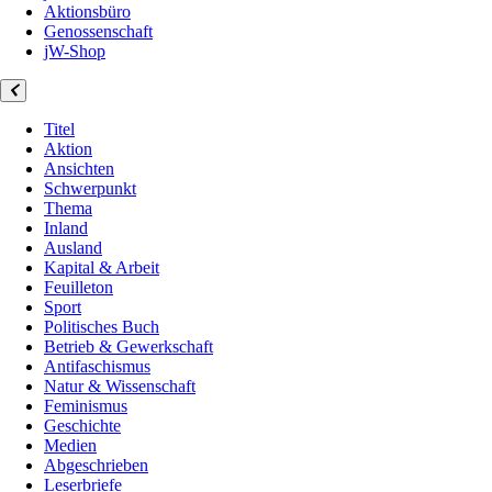
Aktionsbüro
Genossenschaft
jW-Shop
Titel
Aktion
Ansichten
Schwerpunkt
Thema
Inland
Ausland
Kapital & Arbeit
Feuilleton
Sport
Politisches Buch
Betrieb & Gewerkschaft
Antifaschismus
Natur & Wissenschaft
Feminismus
Geschichte
Medien
Abgeschrieben
Leserbriefe