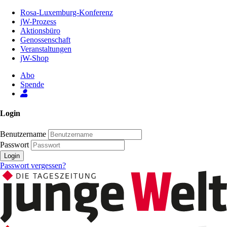
Zum
Rosa-Luxemburg-Konferenz
Inhalt
jW-Prozess
der
Aktionsbüro
Seite
Genossenschaft
Veranstaltungen
jW-Shop
Abo
Spende
Login
Benutzername
Passwort
Login
Passwort vergessen?