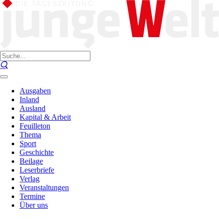
Ausgaben
Inland
Ausland
Kapital & Arbeit
Feuilleton
Thema
Sport
Geschichte
Beilage
Leserbriefe
Verlag
Veranstaltungen
Termine
Über uns