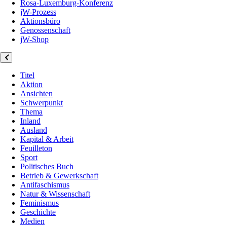
Rosa-Luxemburg-Konferenz
jW-Prozess
Aktionsbüro
Genossenschaft
jW-Shop
Titel
Aktion
Ansichten
Schwerpunkt
Thema
Inland
Ausland
Kapital & Arbeit
Feuilleton
Sport
Politisches Buch
Betrieb & Gewerkschaft
Antifaschismus
Natur & Wissenschaft
Feminismus
Geschichte
Medien