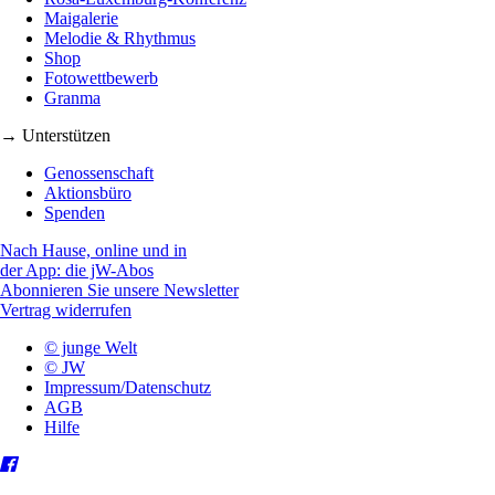
Maigalerie
Melodie & Rhythmus
Shop
Fotowettbewerb
Granma
→ Unterstützen
Genossenschaft
Aktionsbüro
Spenden
Nach Hause, online und in
der App: die jW-Abos
Abonnieren Sie unsere Newsletter
Vertrag widerrufen
© junge Welt
© JW
Impressum/Datenschutz
AGB
Hilfe