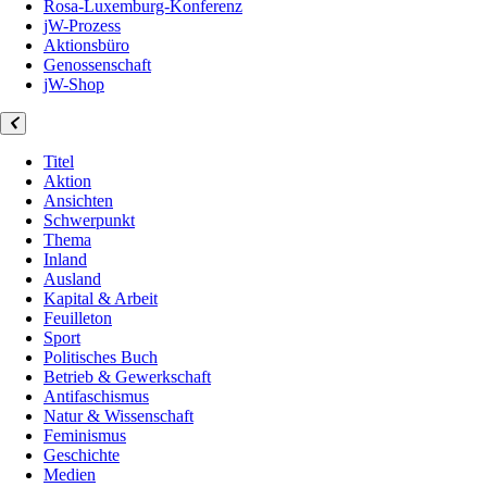
Rosa-Luxemburg-Konferenz
jW-Prozess
Aktionsbüro
Genossenschaft
jW-Shop
Titel
Aktion
Ansichten
Schwerpunkt
Thema
Inland
Ausland
Kapital & Arbeit
Feuilleton
Sport
Politisches Buch
Betrieb & Gewerkschaft
Antifaschismus
Natur & Wissenschaft
Feminismus
Geschichte
Medien