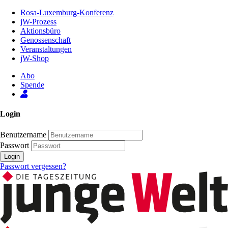
Zum
Rosa-Luxemburg-Konferenz
Inhalt
jW-Prozess
der
Aktionsbüro
Seite
Genossenschaft
Veranstaltungen
jW-Shop
Abo
Spende
Login
Benutzername
Passwort
Login
Passwort vergessen?