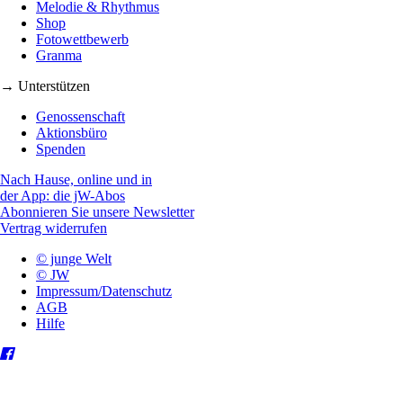
Melodie & Rhythmus
Shop
Fotowettbewerb
Granma
→ Unterstützen
Genossenschaft
Aktionsbüro
Spenden
Nach Hause, online und in
der App: die jW-Abos
Abonnieren Sie unsere Newsletter
Vertrag widerrufen
© junge Welt
© JW
Impressum/Datenschutz
AGB
Hilfe