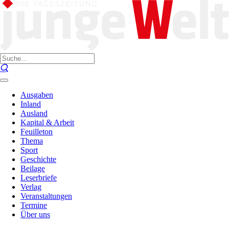
Ausgaben
Inland
Ausland
Kapital & Arbeit
Feuilleton
Thema
Sport
Geschichte
Beilage
Leserbriefe
Verlag
Veranstaltungen
Termine
Über uns