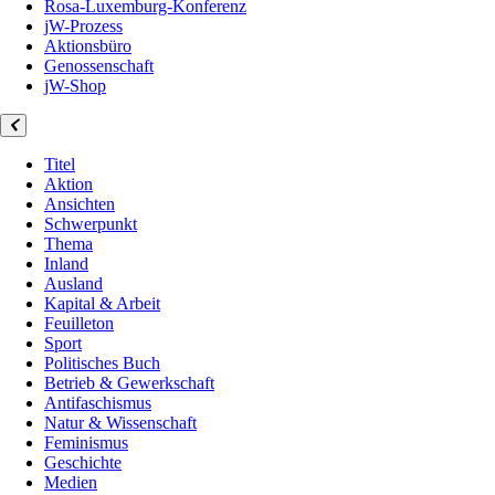
Rosa-Luxemburg-Konferenz
jW-Prozess
Aktionsbüro
Genossenschaft
jW-Shop
Titel
Aktion
Ansichten
Schwerpunkt
Thema
Inland
Ausland
Kapital & Arbeit
Feuilleton
Sport
Politisches Buch
Betrieb & Gewerkschaft
Antifaschismus
Natur & Wissenschaft
Feminismus
Geschichte
Medien