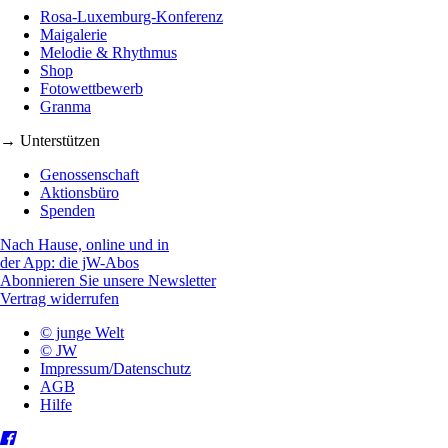
Rosa-Luxemburg-Konferenz
Maigalerie
Melodie & Rhythmus
Shop
Fotowettbewerb
Granma
→ Unterstützen
Genossenschaft
Aktionsbüro
Spenden
Nach Hause, online und in
der App: die jW-Abos
Abonnieren Sie unsere Newsletter
Vertrag widerrufen
© junge Welt
© JW
Impressum/Datenschutz
AGB
Hilfe