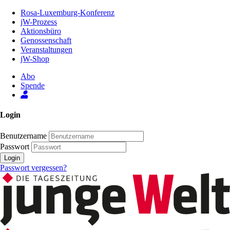
Zum
Rosa-Luxemburg-Konferenz
Inhalt
jW-Prozess
der
Aktionsbüro
Seite
Genossenschaft
Veranstaltungen
jW-Shop
Abo
Spende
Login
Benutzername
Passwort
Login
Passwort vergessen?