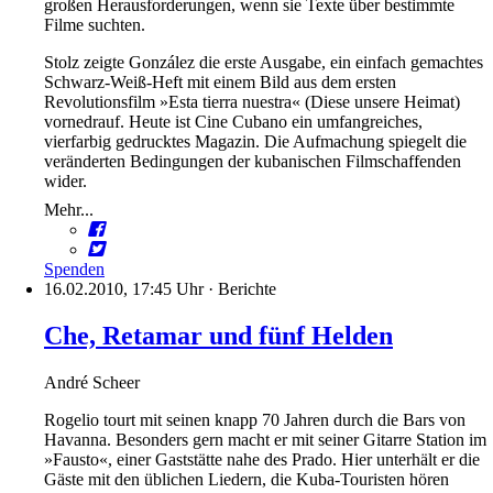
großen Herausforderungen, wenn sie Texte über bestimmte
Filme suchten.
Stolz zeigte González die erste Ausgabe, ein einfach gemachtes
Schwarz-Weiß-Heft mit einem Bild aus dem ersten
Revolutionsfilm »Esta tierra nuestra« (Diese unsere Heimat)
vornedrauf. Heute ist Cine Cubano ein umfangreiches,
vierfarbig gedrucktes Magazin. Die Aufmachung spiegelt die
veränderten Bedingungen der kubanischen Filmschaffenden
wider.
Mehr...
Spenden
16.02.2010, 17:45 Uhr
·
Berichte
Che, Retamar und fünf Helden
André Scheer
Rogelio tourt mit seinen knapp 70 Jahren durch die Bars von
Havanna. Besonders gern macht er mit seiner Gitarre Station im
»Fausto«, einer Gaststätte nahe des Prado. Hier unterhält er die
Gäste mit den üblichen Liedern, die Kuba-Touristen hören