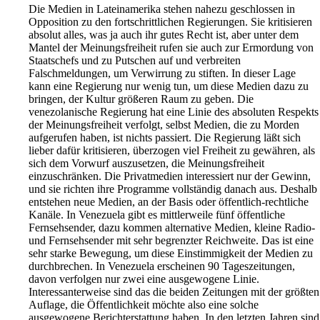
Die Medien in Lateinamerika stehen nahezu geschlossen in
Opposition zu den fortschrittlichen Regierungen. Sie kritisieren
absolut alles, was ja auch ihr gutes Recht ist, aber unter dem
Mantel der Meinungsfreiheit rufen sie auch zur Ermordung von
Staatschefs und zu Putschen auf und verbreiten
Falschmeldungen, um Verwirrung zu stiften. In dieser Lage
kann eine Regierung nur wenig tun, um diese Medien dazu zu
bringen, der Kultur größeren Raum zu geben. Die
venezolanische Regierung hat eine Linie des absoluten Respekts
der Meinungsfreiheit verfolgt, selbst Medien, die zu Morden
aufgerufen haben, ist nichts passiert. Die Regierung läßt sich
lieber dafür kritisieren, überzogen viel Freiheit zu gewähren, als
sich dem Vorwurf auszusetzen, die Meinungsfreiheit
einzuschränken. Die Privatmedien interessiert nur der Gewinn,
und sie richten ihre Programme vollständig danach aus. Deshalb
entstehen neue Medien, an der Basis oder öffentlich-rechtliche
Kanäle. In Venezuela gibt es mittlerweile fünf öffentliche
Fernsehsender, dazu kommen alternative Medien, kleine Radio-
und Fernsehsender mit sehr begrenzter Reichweite. Das ist eine
sehr starke Bewegung, um diese Einstimmigkeit der Medien zu
durchbrechen. In Venezuela erscheinen 90 Tageszeitungen,
davon verfolgen nur zwei eine ausgewogene Linie.
Interessanterweise sind das die beiden Zeitungen mit der größten
Auflage, die Öffentlichkeit möchte also eine solche
ausgewogene Berichterstattung haben. In den letzten Jahren sind