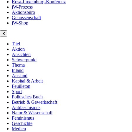
Rosa-Luxemburg-Konferenz
jW-Prozess
Aktionsbüro
Genossenschaft
jW-Shop
Titel
Aktion
Ansichten
Schwerpunkt
Thema
Inland
Ausland
Kapital & Arbeit
Feuilleton
Sport
Politisches Buch
Betrieb & Gewerkschaft
Antifaschismus
Natur & Wissenschaft
Feminismus
Geschichte
Medien