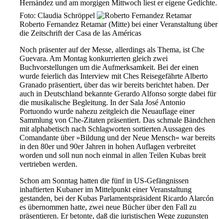
Hernández und am morgigen Mittwoch liest er eigene Gedichte.
Foto: Claudia Schröppel
Roberto Fernandez Retamar (Mitte) bei einer Veranstaltung über
die Zeitschrift der Casa de las Américas
Noch präsenter auf der Messe, allerdings als Thema, ist Che
Guevara. Am Montag konkurrierten gleich zwei
Buchvorstellungen um die Aufmerksamkeit. Bei der einen
wurde feierlich das Interview mit Ches Reisegefährte Alberto
Granado präsentiert, über das wir bereits berichtet haben. Der
auch in Deutschland bekannte Gerardo Alfonso sorgte dabei für
die musikalische Begleitung. In der Sala José Antonio
Portuondo wurde nahezu zeitgleich die Neuauflage einer
Sammlung von Che-Zitaten präsentiert. Das schmale Bändchen
mit alphabetisch nach Schlagworten sortierten Aussagen des
Comandante über »Bildung und der Neue Mensch« war bereits
in den 80er und 90er Jahren in hohen Auflagen verbreitet
worden und soll nun noch einmal in allen Teilen Kubas breit
vertrieben werden.
Schon am Sonntag hatten die fünf in US-Gefängnissen
inhaftierten Kubaner im Mittelpunkt einer Veranstaltung
gestanden, bei der Kubas Parlamentspräsident Ricardo Alarcón
es übernommen hatte, zwei neue Bücher über den Fall zu
präsentieren. Er betonte, daß die juristischen Wege zugunsten