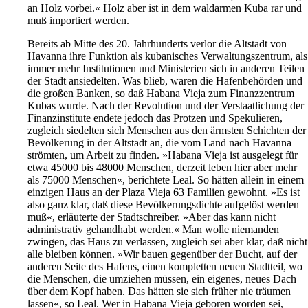
an Holz vorbei.« Holz aber ist in dem waldarmen Kuba rar und
muß importiert werden.
Bereits ab Mitte des 20. Jahrhunderts verlor die Altstadt von
Havanna ihre Funktion als kubanisches Verwaltungszentrum, als
immer mehr Institutionen und Ministerien sich in anderen Teilen
der Stadt ansiedelten. Was blieb, waren die Hafenbehörden und
die großen Banken, so daß Habana Vieja zum Finanzzentrum
Kubas wurde. Nach der Revolution und der Verstaatlichung der
Finanzinstitute endete jedoch das Protzen und Spekulieren,
zugleich siedelten sich Menschen aus den ärmsten Schichten der
Bevölkerung in der Altstadt an, die vom Land nach Havanna
strömten, um Arbeit zu finden. »Habana Vieja ist ausgelegt für
etwa 45000 bis 48000 Menschen, derzeit leben hier aber mehr
als 75000 Menschen«, berichtete Leal. So hätten allein in einem
einzigen Haus an der Plaza Vieja 63 Familien gewohnt. »Es ist
also ganz klar, daß diese Bevölkerungsdichte aufgelöst werden
muß«, erläuterte der Stadtschreiber. »Aber das kann nicht
administrativ gehandhabt werden.« Man wolle niemanden
zwingen, das Haus zu verlassen, zugleich sei aber klar, daß nicht
alle bleiben können. »Wir bauen gegenüber der Bucht, auf der
anderen Seite des Hafens, einen kompletten neuen Stadtteil, wo
die Menschen, die umziehen müssen, ein eigenes, neues Dach
über dem Kopf haben. Das hätten sie sich früher nie träumen
lassen«, so Leal. Wer in Habana Vieja geboren worden sei,