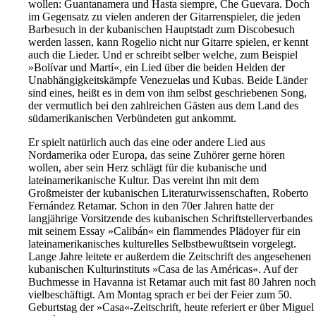
wollen: Guantanamera und Hasta siempre, Che Guevara. Doch
im Gegensatz zu vielen anderen der Gitarrenspieler, die jeden
Barbesuch in der kubanischen Hauptstadt zum Discobesuch
werden lassen, kann Rogelio nicht nur Gitarre spielen, er kennt
auch die Lieder. Und er schreibt selber welche, zum Beispiel
»Bolívar und Martí«, ein Lied über die beiden Helden der
Unabhängigkeitskämpfe Venezuelas und Kubas. Beide Länder
sind eines, heißt es in dem von ihm selbst geschriebenen Song,
der vermutlich bei den zahlreichen Gästen aus dem Land des
südamerikanischen Verbündeten gut ankommt.
Er spielt natürlich auch das eine oder andere Lied aus
Nordamerika oder Europa, das seine Zuhörer gerne hören
wollen, aber sein Herz schlägt für die kubanische und
lateinamerikanische Kultur. Das vereint ihn mit dem
Großmeister der kubanischen Literaturwissenschaften, Roberto
Fernández Retamar. Schon in den 70er Jahren hatte der
langjährige Vorsitzende des kubanischen Schriftstellerverbandes
mit seinem Essay »Calibán« ein flammendes Plädoyer für ein
lateinamerikanisches kulturelles Selbstbewußtsein vorgelegt.
Lange Jahre leitete er außerdem die Zeitschrift des angesehenen
kubanischen Kulturinstituts »Casa de las Américas«. Auf der
Buchmesse in Havanna ist Retamar auch mit fast 80 Jahren noch
vielbeschäftigt. Am Montag sprach er bei der Feier zum 50.
Geburtstag der »Casa«-Zeitschrift, heute referiert er über Miguel