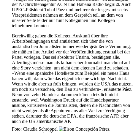
der Nachrichtenagentur ACN und Habana Radio begrüßt. Auch
UPEC-Präsident Tubal Páez und mehrere der insgesamt sechs
Vizepräsidenten nahmen an dem Gespräch teil, an dem von
unserer Seite leider nur fünf Kolleginnen und Kollegen
teilnehmen konnten.
Bereitwillig gaben die Kollegen Auskunft über ihre
Arbeitsbedingungen und amüsierten sich über die von
ausländischen Journalisten immer wieder geäußerte Vermutung,
sie müßten ihre Artikel vor der Veröffentlichung erstmal bei der
Partei vorlegen. Das sei absoluter Unsinn, bestätigten alle.
Allerdings müsse man als kubanischer Journalist manchmal auf
eine Story verzichten, um nicht dem eigenen Land zu schaden.
»Wenn eine spanische Hotelkette zum Beispiel ein neues Haus
bauen will, dann wäre das eigentlich eine wichtige Nachricht.
Wenn wir die aber zu früh bringen, würden die USA das nutzen,
um noch zu versuchen, den Bau zu verhindern«, erläuterte Páez.
Neun von zehn Handelsabkommen kämen letztlich nicht
zustande, weil Washington Druck auf die Handelspartner
ausübe, kritisierten die Journalisten, denen die Nachrichten von
nicht weniger als 40 Agenturen aus aller Welt zur Verfügung
stehen, darunter die deutsche DPA, die französische AFP, aber
auch die US-amerikanische AP.
Foto: Claudia Schröppel