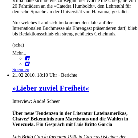
Kuba hatte sich bereits zu Beginn der Woche die Übergabe von
20 Fahrrädern an die »Cátedra Humboldt«, den Lehrstuhl für
deutsche Sprache an der Universität von Havanna, gestaltet.
Nur welches Land sich im kommenden Jahr auf der
Internationalen Buchmesse als Ehrengast präsentieren darf, blieb
bis Redaktionsschluß ein streng gehütetes Geheimnis.
(scha)
Mehr...
Spenden
21.02.2010, 18:10 Uhr
·
Berichte
»Lieber zuviel Freiheit«
Interview: André Scheer
Über neue Tendenzen in der Literatur Lateinamerikas,
Chávez’ Bekenntnis zum Marxismus und die Wahlen in
Venezuela. Ein Gespräch mit Luis Britto García
Luis Britto García (geboren 1940 in Caracas) ist einer der