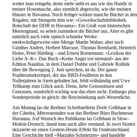
weiter man reingeht, desto mehr sieht es aus wie das Handy in
meiner Hosentasche, also ziemlich abgerockt, wie die meisten
Häuser in Havanna. Noch fertiger wirken manche Bücher in den
Regalen, mit Stempeln drin wie: »Gewerkschaftsbibliothek.
Botschaft der DDR in Havanna«. Ein Gruß vom historischen
Meeresgrund, so sehen zumindest die Bücher aus. Aber es gibt
natürlich auch viele optisch schnieke Werke:
merkwürdigerweise eine Menge Martin Walser, aber auch
Günther Anders, Herbert Marcuse, Thomas Bernhardt, Heinrich
Heine, Peter Härtling – und Ernest Bornemann: »Lexikon der
Liebe A–K«. Das Buch »Keine Angst vor niemand« aus der
Edition Nautilus, in dem Daniel Dubbe und Gabriele Rollnik
über die Bewegung 2. Juni sprechen, ist da. Der ganze
Popliteraturkrempel, der das BRD-Feuilleton in den
Nullerjahren in Atem gehalten hat, fehlt vollständig und Uwe
Tellkamp zum Glück auch. Denn, liebe Genossinnen und
Genossen, sonderlich wichtig war das eben nicht. Embargo plus
Sonderperiode ist gleich: die Beschränkung aufs Wesentliche.
Am Montag las die Berliner Schriftstellerin Dorle Gelbhaar in
der Cátedra, Mitveranstalter war das Berliner Büro Buchmesse
Havanna. Auf Wunsch des Publikums las Gelbhaar in Slow-
Motion-Deutsch, damit man auch alles verstand. In zwei Stories
skizzierte sie einen Gestern-Heute-Effekt für Ostdeutschland.
Eine Geschichte hieß »Marzahn-Schmerzen« und handelte