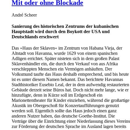
Mit oder ohne Blockade
André Scheer
Sanierung des historischen Zentrums der kubanischen
Hauptstadt wird durch den Boykott der USA und
Deutschlands erschwert
Das »Haus der Sklaven« im Zentrum von Habana Vieja, der
Altstadt von Havanna, wurde 1629 von einem spanischen
Adligen errichtet. Später nisteten sich in dem großen Palast
Sklavenhändler ein, die durch den Verkauf von aus Afrika
verschleppten Menschen ein Vermögen anhäuften. Der
Volksmund taufte das Haus deshalb entsprechend, und bis heute
ist es unter diesem Namen bekannt. Das berichtete Havannas
Stadthistoriker Eusebio Leal, der in dem aufwendig restaurierten
Gebäude derzeit seine Büros hat. Doch nicht mehr lange, wie er
hinzufügte, denn in Kürze soll im Erdgeschoß ein
Marionettentheater für Kinder einziehen, während die großartige
Akustik im Obergeschoß für Konzertaufführungen genutzt
werden soll. Eigentlich sollte das Haus jedoch einen ganz
anderen Nutzer haben, das deutsche Goethe-Institut. Die
Verträge über die Einrichtung einer Niederlassung dieses Vereins
zur Förderung der deutschen Sprache im Ausland lagen bereits