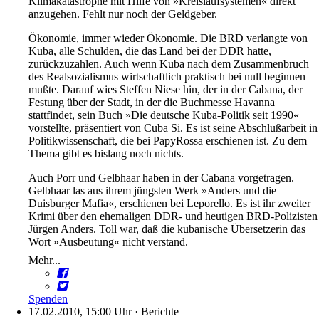
Klimakatastrophe mit Hilfe von »Kreislaufsystemen« direkt
anzugehen. Fehlt nur noch der Geldgeber.
Ökonomie, immer wieder Ökonomie. Die BRD verlangte von
Kuba, alle Schulden, die das Land bei der DDR hatte,
zurückzuzahlen. Auch wenn Kuba nach dem Zusammenbruch
des Realsozialismus wirtschaftlich praktisch bei null beginnen
mußte. Darauf wies Steffen Niese hin, der in der Cabana, der
Festung über der Stadt, in der die Buchmesse Havanna
stattfindet, sein Buch »Die deutsche Kuba-Politik seit 1990«
vorstellte, präsentiert von Cuba Si. Es ist seine Abschlußarbeit in
Politikwissenschaft, die bei PapyRossa erschienen ist. Zu dem
Thema gibt es bislang noch nichts.
Auch Porr und Gelbhaar haben in der Cabana vorgetragen.
Gelbhaar las aus ihrem jüngsten Werk »Anders und die
Duisburger Mafia«, erschienen bei Leporello. Es ist ihr zweiter
Krimi über den ehemaligen DDR- und heutigen BRD-Polizisten
Jürgen Anders. Toll war, daß die kubanische Übersetzerin das
Wort »Ausbeutung« nicht verstand.
Mehr...
Spenden
17.02.2010, 15:00 Uhr
·
Berichte