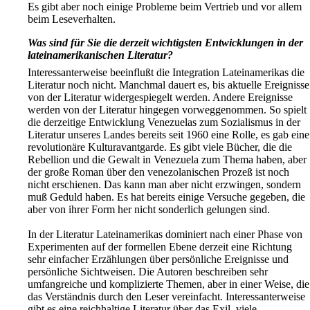
Es gibt aber noch einige Probleme beim Vertrieb und vor allem
beim Leseverhalten.
Was sind für Sie die derzeit wichtigsten Entwicklungen in der
lateinamerikanischen Literatur?
Interessanterweise beeinflußt die Integration Lateinamerikas die
Literatur noch nicht. Manchmal dauert es, bis aktuelle Ereignisse
von der Literatur widergespiegelt werden. Andere Ereignisse
werden von der Literatur hingegen vorweggenommen. So spielt
die derzeitige Entwicklung Venezuelas zum Sozialismus in der
Literatur unseres Landes bereits seit 1960 eine Rolle, es gab eine
revolutionäre Kultur­avantgarde. Es gibt viele Bücher, die die
Rebellion und die Gewalt in Venezuela zum Thema haben, aber
der große Roman über den venezolanischen Prozeß ist noch
nicht erschienen. Das kann man aber nicht erzwingen, sondern
muß Geduld haben. Es hat bereits einige Versuche gegeben, die
aber von ihrer Form her nicht sonderlich gelungen sind.
In der Literatur Lateinamerikas dominiert nach einer Phase von
Experimenten auf der formellen Ebene derzeit eine Richtung
sehr einfacher Erzählungen über persönliche Ereignisse und
persönliche Sichtweisen. Die Autoren beschreiben sehr
umfangreiche und komplizierte Themen, aber in einer Weise, die
das Verständnis durch den Leser vereinfacht. Interessanterweise
gibt es eine reichhaltige Literatur über das Exil, viele