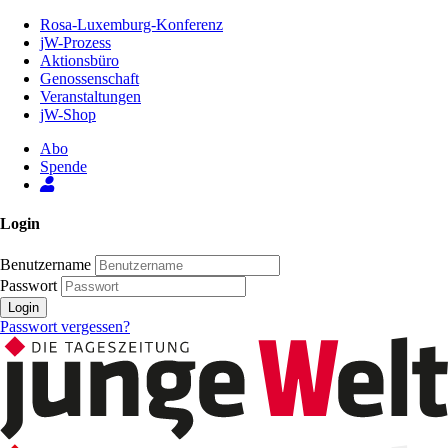
Zum
Rosa-Luxemburg-Konferenz
Inhalt
jW-Prozess
der
Aktionsbüro
Seite
Genossenschaft
Veranstaltungen
jW-Shop
Abo
Spende
Login
Benutzername
Passwort
Login
Passwort vergessen?