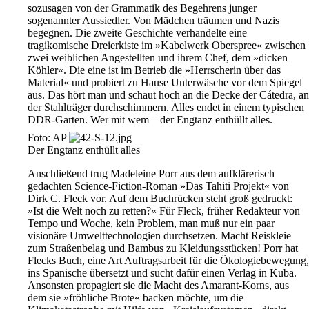
sozusagen von der Grammatik des Begehrens junger
sogenannter Aussiedler. Von Mädchen träumen und Nazis
begegnen. Die zweite Geschichte verhandelte eine
tragikomische Dreierkiste im »Kabelwerk Oberspree« zwischen
zwei weiblichen Angestellten und ihrem Chef, dem »dicken
Köhler«. Die eine ist im Betrieb die »Herrscherin über das
Material« und probiert zu Hause Unterwäsche vor dem Spiegel
aus. Das hört man und schaut hoch an die Decke der Cátedra, an
der Stahlträger durchschimmern. Alles endet in einem typischen
DDR-Garten. Wer mit wem – der Engtanz enthüllt alles.
Foto: AP
Der Engtanz enthüllt alles
Anschließend trug Madeleine Porr aus dem aufklärerisch
gedachten ­Science-Fiction-Roman »Das Tahiti Projekt« von
Dirk C. Fleck vor. Auf dem Buchrücken steht groß gedruckt:
»Ist die Welt noch zu retten?« Für Fleck, früher Redakteur von
Tempo und Woche, kein Problem, man muß nur ein paar
visionäre Umwelttechnologien durchsetzen. Macht Reiskleie
zum Straßenbelag und Bambus zu Kleidungsstücken! Porr hat
Flecks Buch, eine Art Auftragsarbeit für die Ökologiebewegung,
ins Spanische übersetzt und sucht dafür einen Verlag in Kuba.
Ansonsten propagiert sie die Macht des Amarant-Korns, aus
dem sie »fröhliche Brote« backen möchte, um die