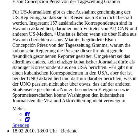
Elson Concepción Pérez von der Tageszeitung Granma
Für US-Journalisten gibt es eine Ausnahmegenehmigung der
US-Regierung, so daß sie für Reisen nach Kuba nicht bestraft
werden. Insgesamt 157 ausländische Korrespondenten sind in
Havanna akkreditiert, darunter auch Vertreter von AP, CNN und
anderen US-Medien. »Uns ist es lieber, wenn sie über Kuba aus
Havanna berichten als aus Miami«, begründete Elson
Concepción Pérez von der Tageszeitung Granma, warum die
kubanische Regierung die Präsenz dieser ihr nicht gerade
freundlich gesonnenen Reporter gestattet. Umgekehrt sei das
allerdings anders, kein einziger kubanischer Journalist dürfe als
ständiger Korrespondent aus den USA berichten. »Es gibt nur
einen kubanischen Korrespondenten in den USA, aber der ist
bei der UNO akkreditiert und darf nur darüber berichten, was in
der UNO passiert, nicht aber über etwas, das auf der anderen
Straßenseite geschieht.« Nur zu besonderen Ereignissen wie
Sportmeisterschaften könne Washington den kubanischen
Journalisten die Visa und Akkreditierung nicht verweigern.
Mehr...
Spenden
18.02.2010, 18:00 Uhr
·
Berichte