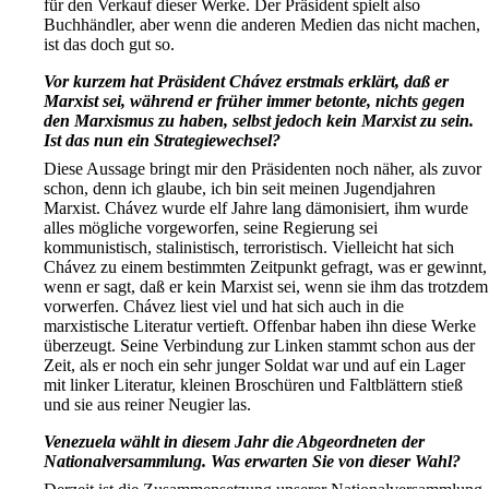
für den Verkauf dieser Werke. Der Präsident spielt also
Buchhändler, aber wenn die anderen Medien das nicht machen,
ist das doch gut so.
Vor kurzem hat Präsident Chávez erstmals erklärt, daß er
Marxist sei, während er früher immer betonte, nichts gegen
den Marxismus zu haben, selbst jedoch kein Marxist zu sein.
Ist das nun ein Strategiewechsel?
Diese Aussage bringt mir den Präsidenten noch näher, als zuvor
schon, denn ich glaube, ich bin seit meinen Jugendjahren
Marxist. Chávez wurde elf Jahre lang dämonisiert, ihm wurde
alles mögliche vorgeworfen, seine Regierung sei
kommunistisch, stalinistisch, terroristisch. Vielleicht hat sich
Chávez zu einem bestimmten Zeitpunkt gefragt, was er gewinnt,
wenn er sagt, daß er kein Marxist sei, wenn sie ihm das trotzdem
vorwerfen. Chávez liest viel und hat sich auch in die
marxistische Literatur vertieft. Offenbar haben ihn diese Werke
überzeugt. Seine Verbindung zur Linken stammt schon aus der
Zeit, als er noch ein sehr junger Soldat war und auf ein Lager
mit linker Literatur, kleinen Broschüren und Faltblättern stieß
und sie aus reiner Neugier las.
Venezuela wählt in diesem Jahr die Abgeordneten der
Nationalversammlung. Was erwarten Sie von dieser Wahl?