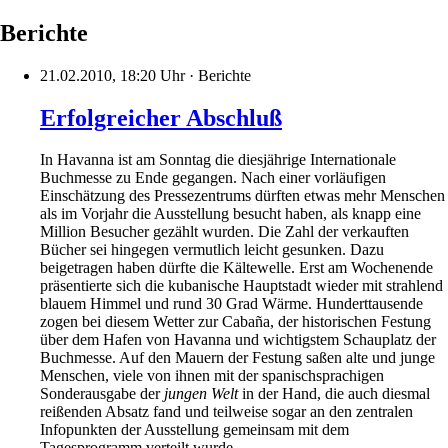
Berichte
21.02.2010, 18:20 Uhr
·
Berichte
Erfolgreicher Abschluß
In Havanna ist am Sonntag die diesjährige Internationale
Buchmesse zu Ende gegangen. Nach einer vorläufigen
Einschätzung des Pressezentrums dürften etwas mehr Menschen
als im Vorjahr die Ausstellung besucht haben, als knapp eine
Million Besucher gezählt wurden. Die Zahl der verkauften
Bücher sei hingegen vermutlich leicht gesunken. Dazu
beigetragen haben dürfte die Kältewelle. Erst am Wochenende
präsentierte sich die kubanische Hauptstadt wieder mit strahlend
blauem Himmel und rund 30 Grad Wärme. Hunderttausende
zogen bei diesem Wetter zur Cabaña, der historischen Festung
über dem Hafen von Havanna und wichtigstem Schauplatz der
Buchmesse. Auf den Mauern der Festung saßen alte und junge
Menschen, viele von ihnen mit der spanischsprachigen
Sonderausgabe der
jungen Welt
in der Hand, die auch diesmal
reißenden Absatz fand und teilweise sogar an den zentralen
Infopunkten der Ausstellung gemeinsam mit dem
Tagesprogramm verteilt wurde.