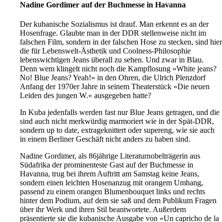
Nadine Gordimer auf der Buchmesse in Havanna
Der kubanische Sozialismus ist drauf. Man erkennt es an der
Hosenfrage. Glaubte man in der DDR stellenweise nicht im
falschen Film, sondern in der falschen Hose zu stecken, sind hier
die für Lebenswelt-Ästhetik und Coolness-Philosophie
lebenswichtigen Jeans überall zu sehen. Und zwar in Blau.
Denn wem klingelt nicht noch die Kampflosung »White jeans?
No! Blue Jeans? Yeah!« in den Ohren, die Ulrich Plenzdorf
Anfang der 1970er Jahre in seinem Theaterstück »Die neuen
Leiden des jungen W.« ausgegeben hatte?
In Kuba jedenfalls werden fast nur Blue Jeans getragen, und die
sind auch nicht merkwürdig marmoriert wie in der Spät-DDR,
sondern up to date, extrageknittert oder supereng, wie sie auch
in einem Berliner Geschäft nicht anders zu haben sind.
Nadine Gordimer, als 86jährige Literaturnobelträgerin aus
Südafrika der prominenteste Gast auf der Buchmesse in
Havanna, trug bei ihrem Auftritt am Samstag keine Jeans,
sondern einen leichten Hosenanzug mit orangem Umhang,
passend zu einem orangen Blumenbouquet links und rechts
hinter dem Podium, auf dem sie saß und dem Publikum Fragen
über ihr Werk und ihren Stil beantwortete. Außerdem
präsentierte sie die kubanische Ausgabe von »Un capricho de la