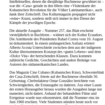
Intellektuellen, denen die diesjährige Buchmesse gewidmet ist –
war die »Casa« gerade in den 60ern eine »Visitenkarte der
Kubanischen Revolution für die Völker Lateinamerikas«, auch
dank ihrer Zeitschrift. Das Kulturmagazin propagiert nicht
»reine« Kunst, sondern stellt sich immer in den Dienst der
Kämpfe der jeweiligen Epoche.
Die aktuelle Ausgabe – Nummer 257, das Blatt erscheint
vierteljährlich in Buchform – widmet sich der Kultur Ecuadors.
Die Antrittsrede des Präsidenten Rafael Correa vom 10. August
ist dokumentiert. In einem umfangreichen Aufsatz erörtert
Alberto Acosta Unterschiede zwischen dem aus der indigenen
Kultur übernommenen Konzept des »guten Lebens« und dem
»Dolce Vita« der herrschenden Klassen. Dazu kommen
zahlreiche Gedichte, Geschichten und andere Beiträge von
Autoren des süd­amerikanischen Landes.
Das Magazin Cine Cubano (Kubanisches Kino), Schwesterblatt
der Casa-Zeitschrift, feierte auf der Buchmesse ebenfalls 50.
Geburtstag. Chefredakteur Omar González berichtete von
Schwierigkeiten, die Erstausgabe zu datieren. Aus einer Laune
der ersten Herausgeber heraus wurden die Ausgaben lange nur
numeriert, nicht datiert. Anhand der behandelten Filme und
Ereignisse wurde nun rekonstruiert, daß die Nummer eins im
Juni 1960 erschien. Viele Studenten stünden heute noch vor