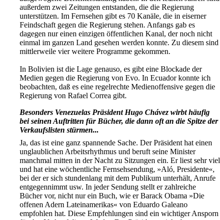
außerdem zwei Zeitungen entstanden, die die Regierung
unterstützen. Im Fernsehen gibt es 70 Kanäle, die in eiserner
Feindschaft gegen die Regierung stehen. Anfangs gab es
dagegen nur einen einzigen öffentlichen Kanal, der noch nicht
einmal im ganzen Land gesehen werden konnte. Zu diesem sind
mittlerweile vier weitere Programme gekommen.
In Bolivien ist die Lage genauso, es gibt eine Blockade der
Medien gegen die Regierung von Evo. In Ecuador konnte ich
beobachten, daß es eine regelrechte Medienoffensive gegen die
Regierung von Rafael Correa gibt.
Besonders Venezuelas Präsident Hugo Chávez wirbt häufig
bei seinen Auftritten für Bücher, die dann oft an die Spitze der
Verkaufslisten stürmen...
Ja, das ist eine ganz spannende Sache. Der Präsident hat einen
unglaublichen Arbeitsrhythmus und beruft seine Minister
manchmal mitten in der Nacht zu Sitzungen ein. Er liest sehr viel
und hat eine wöchentliche Fernsehsendung, »Aló, Presidente«,
bei der er sich stundenlang mit dem Publikum unterhält, Anrufe
entgegennimmt usw. In jeder Sendung stellt er zahlreiche
Bücher vor, nicht nur ein Buch, wie er Barack Obama »Die
offenen Adern Lateinamerikas« von Eduardo Galeano
empfohlen hat. Diese Empfehlungen sind ein wichtiger Ansporn