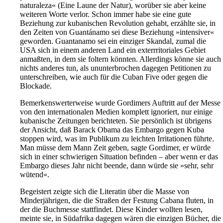
naturaleza« (Eine Laune der Natur), worüber sie aber keine
weiteren Worte verlor. Schon immer habe sie eine gute
Beziehung zur kubanischen Revolution gehabt, erzählte sie, in
den Zeiten von Guantánamo sei diese Beziehung »intensiver«
geworden. Guantanamo sei ein einziger Skandal, zumal die
USA sich in einem anderen Land ein exterrritoriales Gebiet
anmaßten, in dem sie foltern könnten. Allerdings könne sie auch
nichts anderes tun, als ununterbrochen dagegen Petitionen zu
unterschreiben, wie auch für die Cuban Five oder gegen die
Blockade.
Bemerkenswerterweise wurde Gordimers Auftritt auf der Messe
von den internationalen Medien komplett ignoriert, nur einige
kubanische Zeitungen berichteten. Sie persönlich ist übrigens
der Ansicht, daß Barack Obama das Embargo gegen Kuba
stoppen wird, was im Publikum zu leichten Irritationen führte.
Man müsse dem Mann Zeit geben, sagte Gordimer, er würde
sich in einer schwierigen Situation befinden – aber wenn er das
Embargo dieses Jahr nicht beende, dann würde sie »sehr, sehr
wütend«.
Begeistert zeigte sich die Literatin über die Masse von
Minderjährigen, die die Straßen der Festung Cabana fluten, in
der die Buchmesse stattfindet. Diese Kinder wollten lesen,
meinte sie, in Südafrika dagegen wären die einzigen Bücher, die