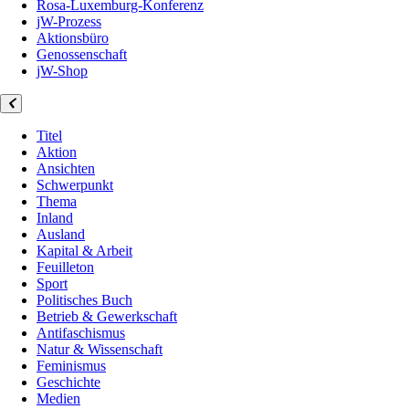
Rosa-Luxemburg-Konferenz
jW-Prozess
Aktionsbüro
Genossenschaft
jW-Shop
Titel
Aktion
Ansichten
Schwerpunkt
Thema
Inland
Ausland
Kapital & Arbeit
Feuilleton
Sport
Politisches Buch
Betrieb & Gewerkschaft
Antifaschismus
Natur & Wissenschaft
Feminismus
Geschichte
Medien