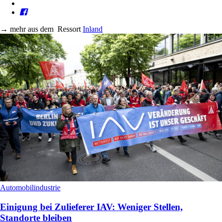
→
mehr aus dem
Ressort
Inland
Automobilindustrie
Einigung bei Zulieferer IAV: Weniger Stellen,
Standorte bleiben