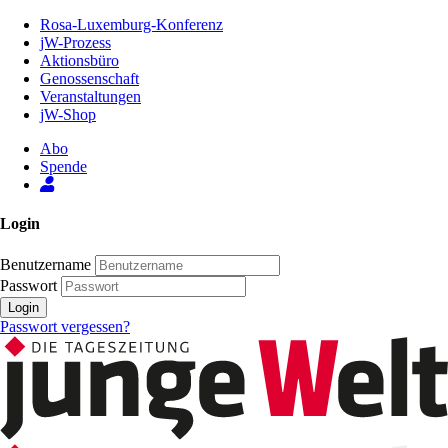
Zum
Rosa-Luxemburg-Konferenz
Inhalt
jW-Prozess
der
Aktionsbüro
Seite
Genossenschaft
Veranstaltungen
jW-Shop
Abo
Spende
Login
Benutzername
Passwort
Login
Passwort vergessen?