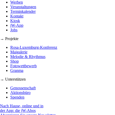
Werben
Veranstaltungen
Terminkalender
Kontakt
Kiosk
jW-App
Jobs
→ Projekte
Rosa-Luxemburg-Konferenz
Maigalerie
Melodie & Rhythmus
Shop
Fotowettbewerb
Granma
→ Unterstützen
Genossenschaft
Aktionsbüro
Spenden
Nach Hause, online und in
der App: die jW-Abos