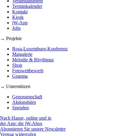
Veranstaltungen
Terminkalender
Kontakt
Kiosk
jW-App
Jobs
→ Projekte
Rosa-Luxemburg-Konferenz
Maigalerie
Melodie & Rhythmus
Shop
Fotowettbewerb
Granma
→ Unterstützen
Genossenschaft
Aktionsbüro
Spenden
Nach Hause, online und in
der App: die jW-Abos
Abonnieren Sie unsere Newsletter
Vertrag widerrufen