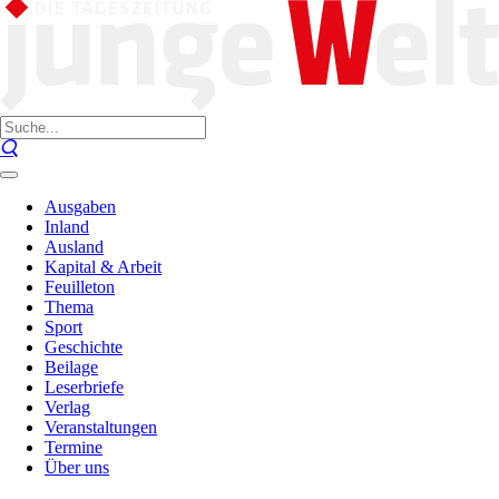
Ausgaben
Inland
Ausland
Kapital & Arbeit
Feuilleton
Thema
Sport
Geschichte
Beilage
Leserbriefe
Verlag
Veranstaltungen
Termine
Über uns