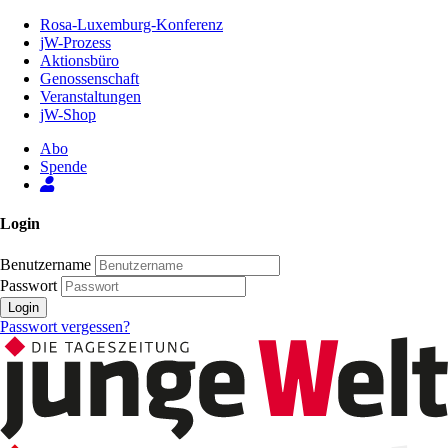
Zum
Rosa-Luxemburg-Konferenz
Inhalt
jW-Prozess
der
Aktionsbüro
Seite
Genossenschaft
Veranstaltungen
jW-Shop
Abo
Spende
Login
Benutzername
Passwort
Login
Passwort vergessen?