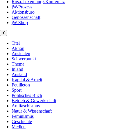
Rosa-Luxemburg-Konferenz
jW-Prozess
Aktionsbüro
Genossenschaft
jW-Shop
Titel
Aktion
Ansichten
Schwerpunkt
Thema
Inland
Ausland
Kapital & Arbeit
Feuilleton
Sport
Politisches Buch
Betrieb & Gewerkschaft
Antifaschismus
Natur & Wissenschaft
Feminismus
Geschichte
Medien