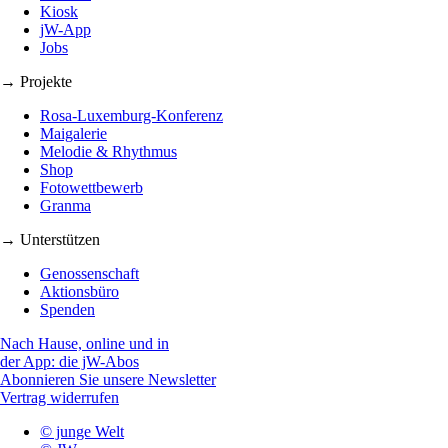
Kiosk
jW-App
Jobs
→ Projekte
Rosa-Luxemburg-Konferenz
Maigalerie
Melodie & Rhythmus
Shop
Fotowettbewerb
Granma
→ Unterstützen
Genossenschaft
Aktionsbüro
Spenden
Nach Hause, online und in
der App: die jW-Abos
Abonnieren Sie unsere Newsletter
Vertrag widerrufen
© junge Welt