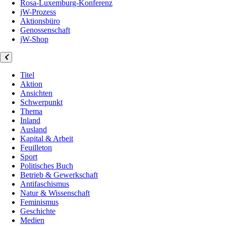
Rosa-Luxemburg-Konferenz
jW-Prozess
Aktionsbüro
Genossenschaft
jW-Shop
Titel
Aktion
Ansichten
Schwerpunkt
Thema
Inland
Ausland
Kapital & Arbeit
Feuilleton
Sport
Politisches Buch
Betrieb & Gewerkschaft
Antifaschismus
Natur & Wissenschaft
Feminismus
Geschichte
Medien