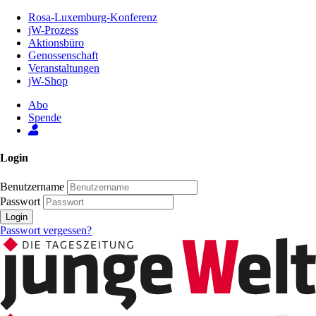
Zum
Rosa-Luxemburg-Konferenz
Inhalt
jW-Prozess
der
Aktionsbüro
Seite
Genossenschaft
Veranstaltungen
jW-Shop
Abo
Spende
Login
Benutzername
Passwort
Login
Passwort vergessen?