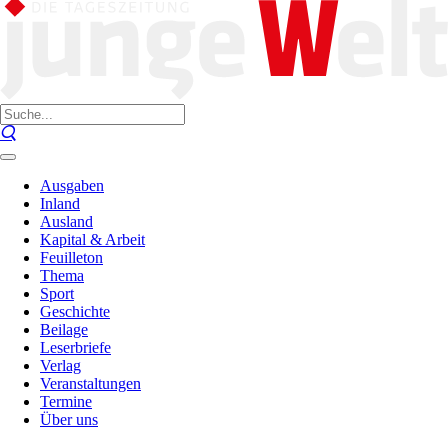
Ausgaben
Inland
Ausland
Kapital & Arbeit
Feuilleton
Thema
Sport
Geschichte
Beilage
Leserbriefe
Verlag
Veranstaltungen
Termine
Über uns