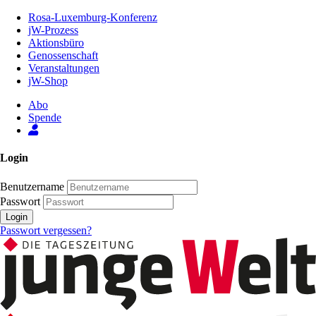
Zum
Rosa-Luxemburg-Konferenz
Inhalt
jW-Prozess
der
Aktionsbüro
Seite
Genossenschaft
Veranstaltungen
jW-Shop
Abo
Spende
Login
Benutzername
Passwort
Login
Passwort vergessen?