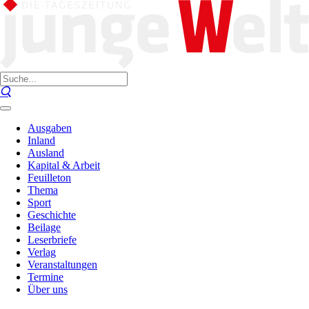
Ausgaben
Inland
Ausland
Kapital & Arbeit
Feuilleton
Thema
Sport
Geschichte
Beilage
Leserbriefe
Verlag
Veranstaltungen
Termine
Über uns