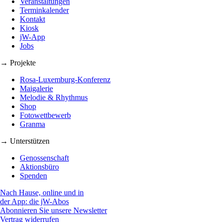
Veranstaltungen
Terminkalender
Kontakt
Kiosk
jW-App
Jobs
→ Projekte
Rosa-Luxemburg-Konferenz
Maigalerie
Melodie & Rhythmus
Shop
Fotowettbewerb
Granma
→ Unterstützen
Genossenschaft
Aktionsbüro
Spenden
Nach Hause, online und in
der App: die jW-Abos
Abonnieren Sie unsere Newsletter
Vertrag widerrufen