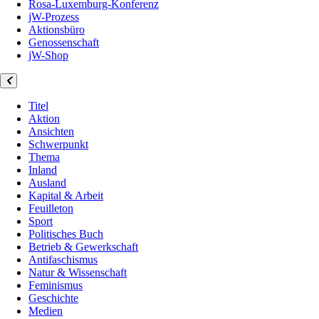
Rosa-Luxemburg-Konferenz
jW-Prozess
Aktionsbüro
Genossenschaft
jW-Shop
Titel
Aktion
Ansichten
Schwerpunkt
Thema
Inland
Ausland
Kapital & Arbeit
Feuilleton
Sport
Politisches Buch
Betrieb & Gewerkschaft
Antifaschismus
Natur & Wissenschaft
Feminismus
Geschichte
Medien