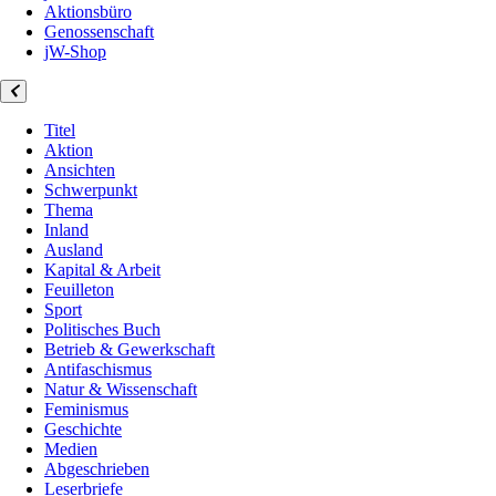
Aktionsbüro
Genossenschaft
jW-Shop
Titel
Aktion
Ansichten
Schwerpunkt
Thema
Inland
Ausland
Kapital & Arbeit
Feuilleton
Sport
Politisches Buch
Betrieb & Gewerkschaft
Antifaschismus
Natur & Wissenschaft
Feminismus
Geschichte
Medien
Abgeschrieben
Leserbriefe