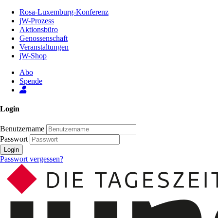
Zum
Rosa-Luxemburg-Konferenz
Inhalt
jW-Prozess
der
Aktionsbüro
Seite
Genossenschaft
Veranstaltungen
jW-Shop
Abo
Spende
Login
Benutzername
Passwort
Login
Passwort vergessen?