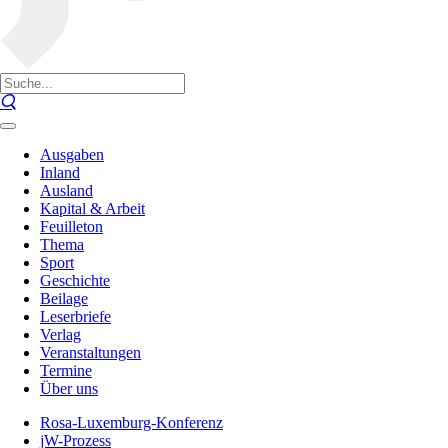
Ausgaben
Inland
Ausland
Kapital & Arbeit
Feuilleton
Thema
Sport
Geschichte
Beilage
Leserbriefe
Verlag
Veranstaltungen
Termine
Über uns
Rosa-Luxemburg-Konferenz
jW-Prozess