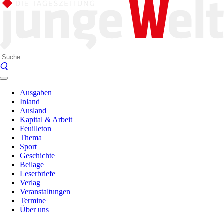
Ausgaben
Inland
Ausland
Kapital & Arbeit
Feuilleton
Thema
Sport
Geschichte
Beilage
Leserbriefe
Verlag
Veranstaltungen
Termine
Über uns