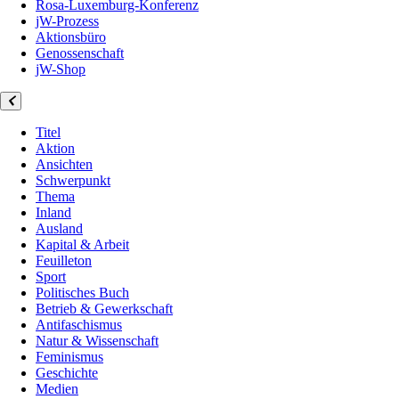
Rosa-Luxemburg-Konferenz
jW-Prozess
Aktionsbüro
Genossenschaft
jW-Shop
Titel
Aktion
Ansichten
Schwerpunkt
Thema
Inland
Ausland
Kapital & Arbeit
Feuilleton
Sport
Politisches Buch
Betrieb & Gewerkschaft
Antifaschismus
Natur & Wissenschaft
Feminismus
Geschichte
Medien