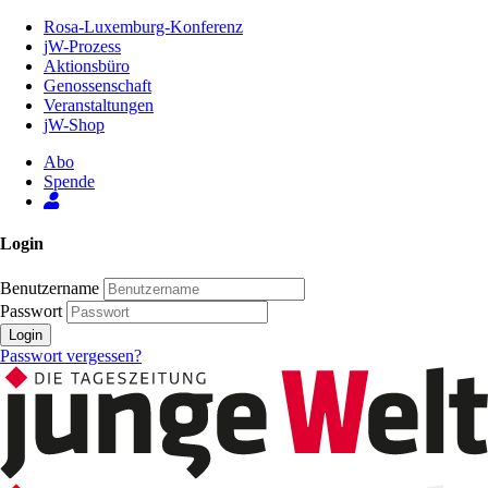
Zum
Rosa-Luxemburg-Konferenz
Inhalt
jW-Prozess
der
Aktionsbüro
Seite
Genossenschaft
Veranstaltungen
jW-Shop
Abo
Spende
Login
Benutzername
Passwort
Login
Passwort vergessen?