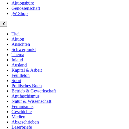
Aktionsbüro
Genossenschaft
jW-Shop
Titel
Aktion
Ansichten
Schwerpunkt
Thema
Inland
Ausland
Kapital & Arbeit
Feuilleton
Sport
Politisches Buch
Betrieb & Gewerkschaft
Antifaschismus
Natur & Wissenschaft
Feminismus
Geschichte
Medien
Abgeschrieben
Leserbriefe