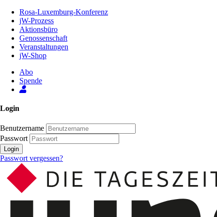
Zum
Rosa-Luxemburg-Konferenz
Inhalt
jW-Prozess
der
Aktionsbüro
Seite
Genossenschaft
Veranstaltungen
jW-Shop
Abo
Spende
Login
Benutzername
Passwort
Login
Passwort vergessen?