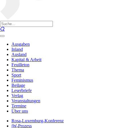
Ausgaben
Inland
Ausland
Kapital & Arbeit
Feuilleton
Thema
Sport
Feminismus
Beilage
Leserbriefe
Verlag
Veranstaltungen
Termine
Über uns
Rosa-Luxemburg-Konferenz
jW-Prozess