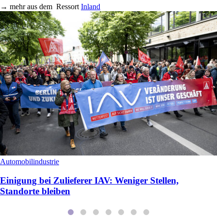
→
mehr aus dem
Ressort
Inland
Automobilindustrie
Einigung bei Zulieferer IAV: Weniger Stellen,
Standorte bleiben