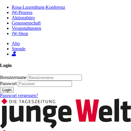
Zum
Rosa-Luxemburg-Konferenz
Inhalt
jW-Prozess
der
Aktionsbüro
Seite
Genossenschaft
Veranstaltungen
jW-Shop
Abo
Spende
Login
Benutzername
Passwort
Login
Passwort vergessen?