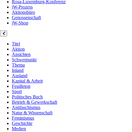
Rosa-Luxemburg-Konferenz
jW-Prozess
Aktionsbüro
Genossenschaft
jW-Shop
Titel
Aktion
Ansichten
Schwerpunkt
Thema
Inland
Ausland
Kapital & Arbeit
Feuilleton
Sport
Politisches Buch
Betrieb & Gewerkschaft
Antifaschismus
Natur & Wissenschaft
Feminismus
Geschichte
Medien