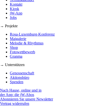
Kontakt
Kiosk
jW-App
Jobs
→ Projekte
Rosa-Luxemburg-Konferenz
Maigalerie
Melodie & Rhythmus
Shop
Fotowettbewerb
Granma
→ Unterstützen
Genossenschaft
Aktionsbüro
Spenden
Nach Hause, online und in
der App: die jW-Abos
Abonnieren Sie unsere Newsletter
Vertrag widerrufen