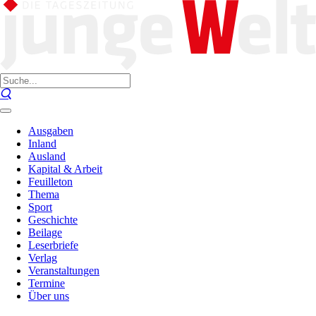
Ausgaben
Inland
Ausland
Kapital & Arbeit
Feuilleton
Thema
Sport
Geschichte
Beilage
Leserbriefe
Verlag
Veranstaltungen
Termine
Über uns