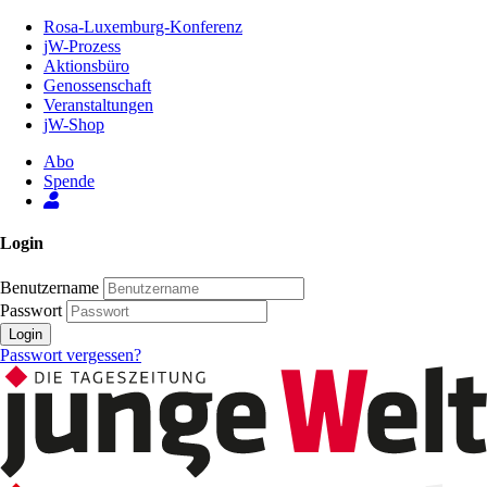
Zum
Rosa-Luxemburg-Konferenz
Inhalt
jW-Prozess
der
Aktionsbüro
Seite
Genossenschaft
Veranstaltungen
jW-Shop
Abo
Spende
Login
Benutzername
Passwort
Login
Passwort vergessen?