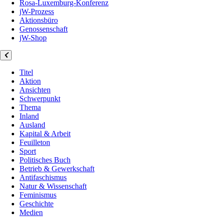
Rosa-Luxemburg-Konferenz
jW-Prozess
Aktionsbüro
Genossenschaft
jW-Shop
Titel
Aktion
Ansichten
Schwerpunkt
Thema
Inland
Ausland
Kapital & Arbeit
Feuilleton
Sport
Politisches Buch
Betrieb & Gewerkschaft
Antifaschismus
Natur & Wissenschaft
Feminismus
Geschichte
Medien