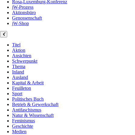
Rosa-Luxemburg-Konferenz
jW-Prozess
Aktionsbüro
Genossenschaft
jW-Shop
Titel
Aktion
Ansichten
Schwerpunkt
Thema
Inland
Ausland
Kapital & Arbeit
Feuilleton
Sport
Politisches Buch
Betrieb & Gewerkschaft
Antifaschismus
Natur & Wissenschaft
Feminismus
Geschichte
Medien