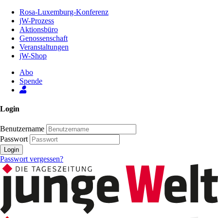
Zum
Rosa-Luxemburg-Konferenz
Inhalt
jW-Prozess
der
Aktionsbüro
Seite
Genossenschaft
Veranstaltungen
jW-Shop
Abo
Spende
Login
Benutzername
Passwort
Login
Passwort vergessen?