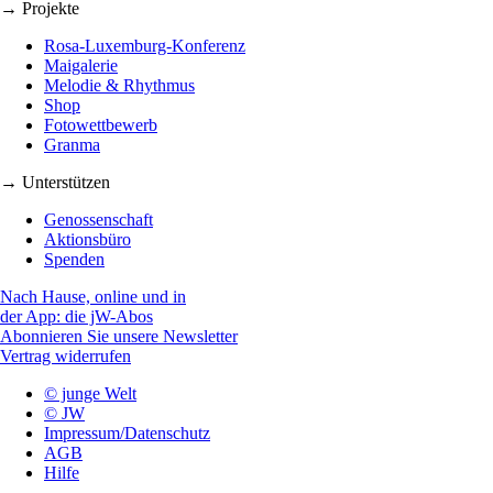
→ Projekte
Rosa-Luxemburg-Konferenz
Maigalerie
Melodie & Rhythmus
Shop
Fotowettbewerb
Granma
→ Unterstützen
Genossenschaft
Aktionsbüro
Spenden
Nach Hause, online und in
der App: die jW-Abos
Abonnieren Sie unsere Newsletter
Vertrag widerrufen
© junge Welt
© JW
Impressum/Datenschutz
AGB
Hilfe