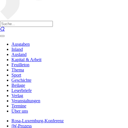
Ausgaben
Inland
Ausland
Kapital & Arbeit
Feuilleton
Thema
Sport
Geschichte
Beilage
Leserbriefe
Verlag
Veranstaltungen
Termine
Über uns
Rosa-Luxemburg-Konferenz
jW-Prozess