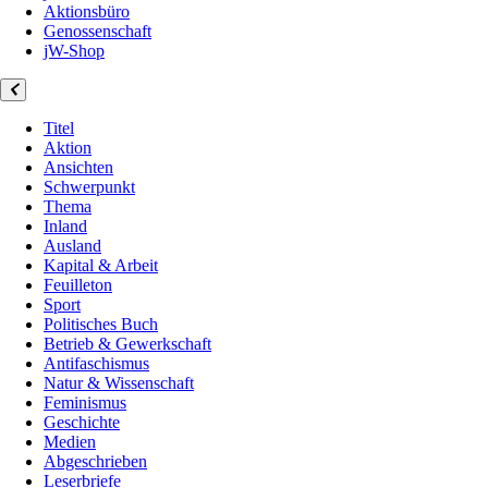
Aktionsbüro
Genossenschaft
jW-Shop
Titel
Aktion
Ansichten
Schwerpunkt
Thema
Inland
Ausland
Kapital & Arbeit
Feuilleton
Sport
Politisches Buch
Betrieb & Gewerkschaft
Antifaschismus
Natur & Wissenschaft
Feminismus
Geschichte
Medien
Abgeschrieben
Leserbriefe