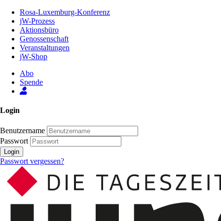
Zum
Rosa-Luxemburg-Konferenz
Inhalt
jW-Prozess
der
Aktionsbüro
Seite
Genossenschaft
Veranstaltungen
jW-Shop
Abo
Spende
Login
Benutzername
Passwort
Login
Passwort vergessen?