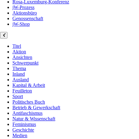
Rosa-Luxemburg-Konferenz
jW-Prozess
Aktionsbüro
Genossenschaft
jW-Shop
Titel
Aktion
Ansichten
Schwerpunkt
Thema
Inland
Ausland
Kapital & Arbeit
Feuilleton
Sport
Politisches Buch
Betrieb & Gewerkschaft
Antifaschismus
Natur & Wissenschaft
Feminismus
Geschichte
Medien