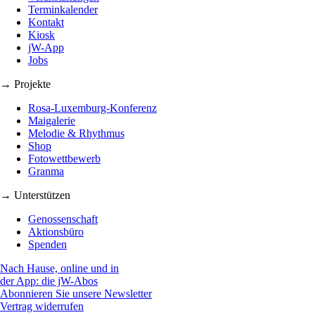
Terminkalender
Kontakt
Kiosk
jW-App
Jobs
→ Projekte
Rosa-Luxemburg-Konferenz
Maigalerie
Melodie & Rhythmus
Shop
Fotowettbewerb
Granma
→ Unterstützen
Genossenschaft
Aktionsbüro
Spenden
Nach Hause, online und in
der App: die jW-Abos
Abonnieren Sie unsere Newsletter
Vertrag widerrufen