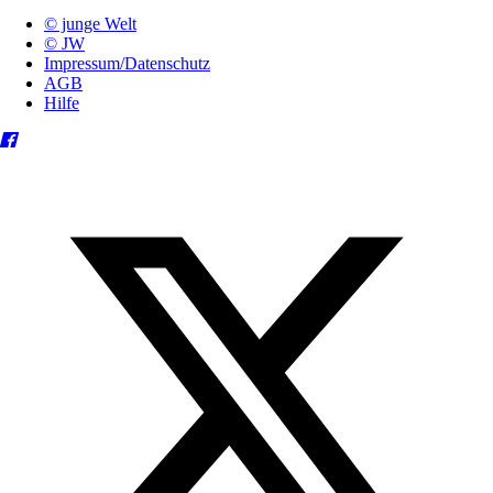
© junge Welt
© JW
Impressum/Datenschutz
AGB
Hilfe