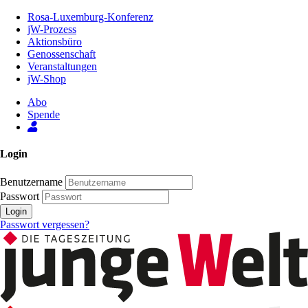
Zum
Rosa-Luxemburg-Konferenz
Inhalt
jW-Prozess
der
Aktionsbüro
Seite
Genossenschaft
Veranstaltungen
jW-Shop
Abo
Spende
Login
Benutzername
Passwort
Login
Passwort vergessen?