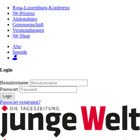
Zum
Rosa-Luxemburg-Konferenz
Inhalt
jW-Prozess
der
Aktionsbüro
Seite
Genossenschaft
Veranstaltungen
jW-Shop
Abo
Spende
Login
Benutzername
Passwort
Login
Passwort vergessen?