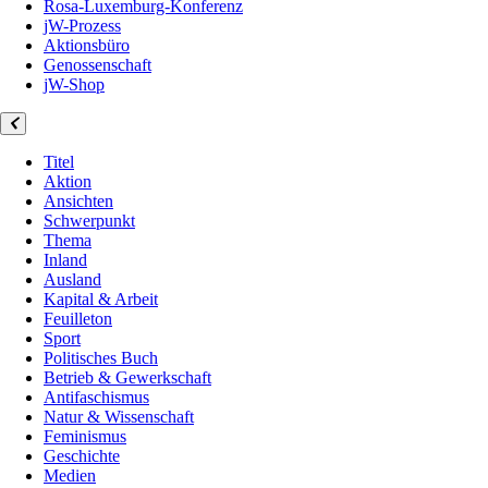
Rosa-Luxemburg-Konferenz
jW-Prozess
Aktionsbüro
Genossenschaft
jW-Shop
Titel
Aktion
Ansichten
Schwerpunkt
Thema
Inland
Ausland
Kapital & Arbeit
Feuilleton
Sport
Politisches Buch
Betrieb & Gewerkschaft
Antifaschismus
Natur & Wissenschaft
Feminismus
Geschichte
Medien