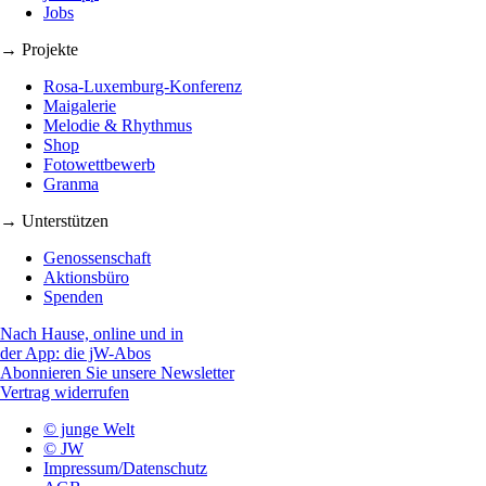
Jobs
→ Projekte
Rosa-Luxemburg-Konferenz
Maigalerie
Melodie & Rhythmus
Shop
Fotowettbewerb
Granma
→ Unterstützen
Genossenschaft
Aktionsbüro
Spenden
Nach Hause, online und in
der App: die jW-Abos
Abonnieren Sie unsere Newsletter
Vertrag widerrufen
© junge Welt
© JW
Impressum/Datenschutz