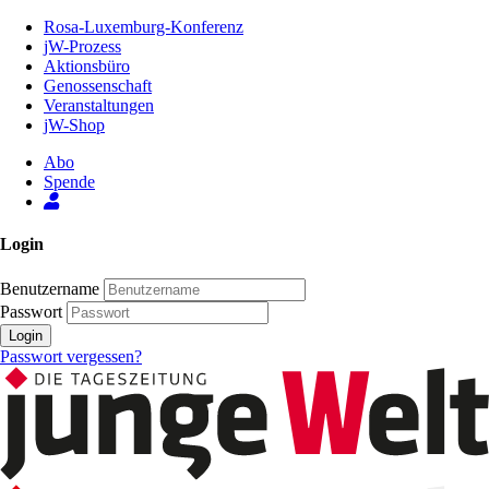
Zum
Rosa-Luxemburg-Konferenz
Inhalt
jW-Prozess
der
Aktionsbüro
Seite
Genossenschaft
Veranstaltungen
jW-Shop
Abo
Spende
Login
Benutzername
Passwort
Login
Passwort vergessen?