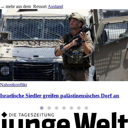
→
mehr aus dem
Ressort
Ausland
Nahostkonflikt
Israelische Siedler greifen palästinensisches Dorf an