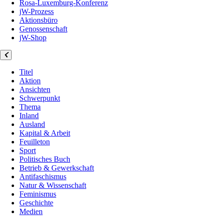
Rosa-Luxemburg-Konferenz
jW-Prozess
Aktionsbüro
Genossenschaft
jW-Shop
Titel
Aktion
Ansichten
Schwerpunkt
Thema
Inland
Ausland
Kapital & Arbeit
Feuilleton
Sport
Politisches Buch
Betrieb & Gewerkschaft
Antifaschismus
Natur & Wissenschaft
Feminismus
Geschichte
Medien