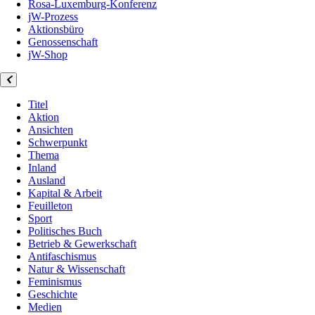
Rosa-Luxemburg-Konferenz
jW-Prozess
Aktionsbüro
Genossenschaft
jW-Shop
Titel
Aktion
Ansichten
Schwerpunkt
Thema
Inland
Ausland
Kapital & Arbeit
Feuilleton
Sport
Politisches Buch
Betrieb & Gewerkschaft
Antifaschismus
Natur & Wissenschaft
Feminismus
Geschichte
Medien