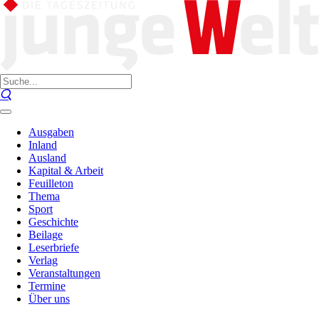
Ausgaben
Inland
Ausland
Kapital & Arbeit
Feuilleton
Thema
Sport
Geschichte
Beilage
Leserbriefe
Verlag
Veranstaltungen
Termine
Über uns