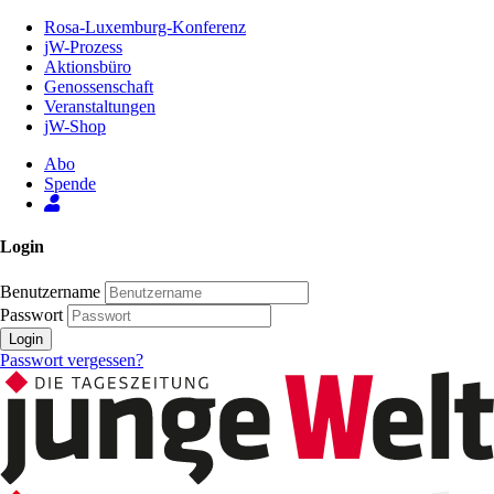
Zum
Rosa-Luxemburg-Konferenz
Inhalt
jW-Prozess
der
Aktionsbüro
Seite
Genossenschaft
Veranstaltungen
jW-Shop
Abo
Spende
Login
Benutzername
Passwort
Login
Passwort vergessen?