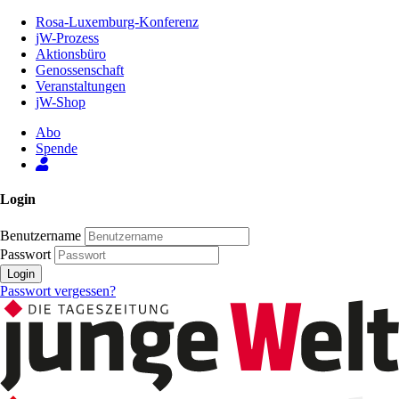
Zum
Rosa-Luxemburg-Konferenz
Inhalt
jW-Prozess
der
Aktionsbüro
Seite
Genossenschaft
Veranstaltungen
jW-Shop
Abo
Spende
Login
Benutzername
Passwort
Login
Passwort vergessen?