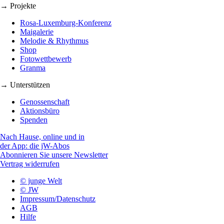
→ Projekte
Rosa-Luxemburg-Konferenz
Maigalerie
Melodie & Rhythmus
Shop
Fotowettbewerb
Granma
→ Unterstützen
Genossenschaft
Aktionsbüro
Spenden
Nach Hause, online und in
der App: die jW-Abos
Abonnieren Sie unsere Newsletter
Vertrag widerrufen
© junge Welt
© JW
Impressum/Datenschutz
AGB
Hilfe