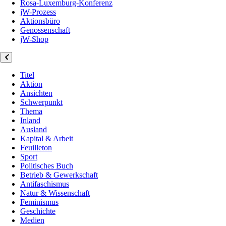
Rosa-Luxemburg-Konferenz
jW-Prozess
Aktionsbüro
Genossenschaft
jW-Shop
Titel
Aktion
Ansichten
Schwerpunkt
Thema
Inland
Ausland
Kapital & Arbeit
Feuilleton
Sport
Politisches Buch
Betrieb & Gewerkschaft
Antifaschismus
Natur & Wissenschaft
Feminismus
Geschichte
Medien