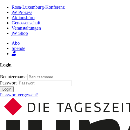
Zum
Rosa-Luxemburg-Konferenz
Inhalt
jW-Prozess
der
Aktionsbüro
Seite
Genossenschaft
Veranstaltungen
jW-Shop
Abo
Spende
Login
Benutzername
Passwort
Login
Passwort vergessen?