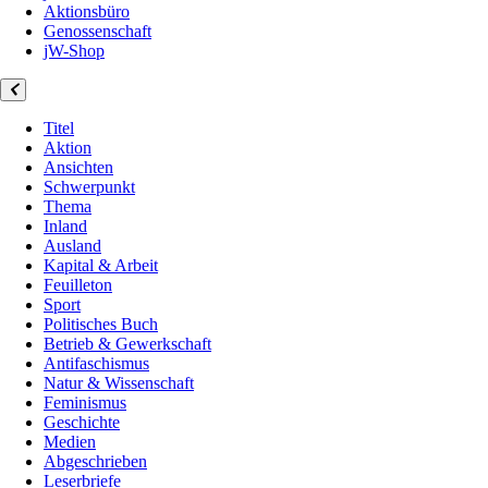
Aktionsbüro
Genossenschaft
jW-Shop
Titel
Aktion
Ansichten
Schwerpunkt
Thema
Inland
Ausland
Kapital & Arbeit
Feuilleton
Sport
Politisches Buch
Betrieb & Gewerkschaft
Antifaschismus
Natur & Wissenschaft
Feminismus
Geschichte
Medien
Abgeschrieben
Leserbriefe