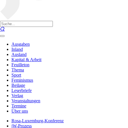
Ausgaben
Inland
Ausland
Kapital & Arbeit
Feuilleton
Thema
Sport
Feminismus
Beilage
Leserbriefe
Verlag
Veranstaltungen
Termine
Über uns
Rosa-Luxemburg-Konferenz
jW-Prozess