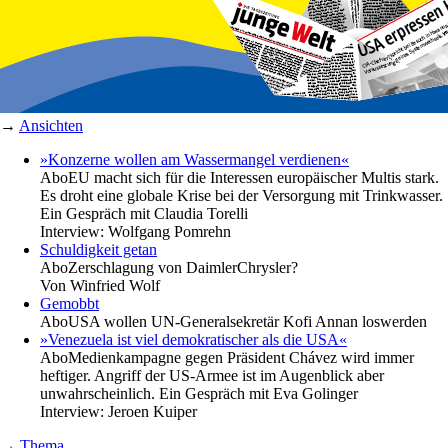
→
Ansichten
»Konzerne wollen am Wassermangel verdienen«
Abo
EU macht sich für die Interessen europäischer Multis stark.
Es droht eine globale Krise bei der Versorgung mit Trinkwasser.
Ein Gespräch mit Claudia Torelli
Interview:
Wolfgang Pomrehn
Schuldigkeit getan
Abo
Zerschlagung von DaimlerChrysler?
Von
Winfried Wolf
Gemobbt
Abo
USA wollen UN-Generalsekretär Kofi Annan loswerden
»Venezuela ist viel demokratischer als die USA«
Abo
Medienkampagne gegen Präsident Chávez wird immer
heftiger. Angriff der US-Armee ist im Augenblick aber
unwahrscheinlich. Ein Gespräch mit Eva Golinger
Interview:
Jeroen Kuiper
→
Thema