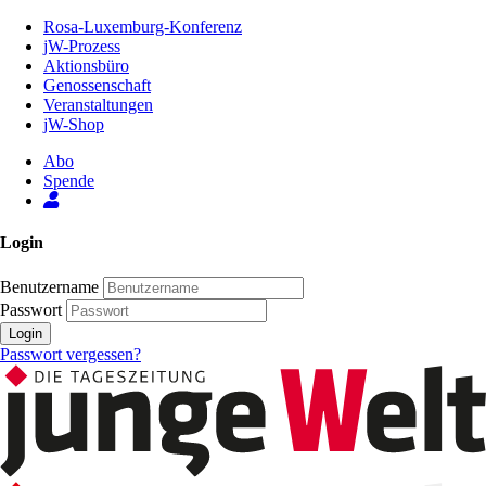
Zum
Rosa-Luxemburg-Konferenz
Inhalt
jW-Prozess
der
Aktionsbüro
Seite
Genossenschaft
Veranstaltungen
jW-Shop
Abo
Spende
Login
Benutzername
Passwort
Login
Passwort vergessen?