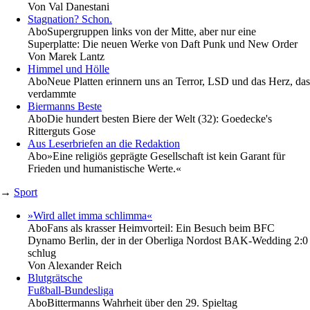
Von
Val Danestani
Stagnation? Schon.
Abo
Supergruppen links von der Mitte, aber nur eine
Superplatte: Die neuen Werke von Daft Punk und New Order
Von
Marek Lantz
Himmel und Hölle
Abo
Neue Platten erinnern uns an Terror, LSD und das Herz, das
verdammte
Biermanns Beste
Abo
Die hundert besten Biere der Welt (32): Goedecke's
Ritterguts Gose
Aus Leserbriefen an die Redaktion
Abo
»Eine religiös geprägte Gesellschaft ist kein Garant für
Frieden und humanistische Werte.«
→
Sport
»Wird allet imma schlimma«
Abo
Fans als krasser Heimvorteil: Ein Besuch beim BFC
Dynamo Berlin, der in der Oberliga Nordost BAK-Wedding 2:0
schlug
Von
Alexander Reich
Blutgrätsche
Fußball-Bundesliga
Abo
Bittermanns Wahrheit über den 29. Spieltag