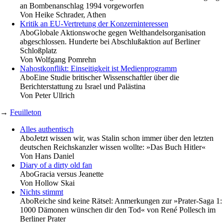
an Bombenanschlag 1994 vorgeworfen
Von
Heike Schrader, Athen
Kritik an EU-Vertretung der Konzerninteressen
Abo
Globale Aktionswoche gegen Welthandelsorganisation
abgeschlossen. Hunderte bei Abschlußaktion auf Berliner
Schloßplatz
Von
Wolfgang Pomrehn
Nahostkonflikt: Einseitigkeit ist Medienprogramm
Abo
Eine Studie britischer Wissenschaftler über die
Berichterstattung zu Israel und Palästina
Von
Peter Ullrich
→
Feuilleton
Alles authentisch
Abo
Jetzt wissen wir, was Stalin schon immer über den letzten
deutschen Reichskanzler wissen wollte: »Das Buch Hitler«
Von
Hans Daniel
Diary of a dirty old fan
Abo
Gracia versus Jeanette
Von
Hollow Skai
Nichts stimmt
Abo
Reiche sind keine Rätsel: Anmerkungen zur »Prater-Saga 1:
1000 Dämonen wünschen dir den Tod« von René Pollesch im
Berliner Prater