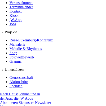
Veranstaltungen
Terminkalender
Kontakt
Kiosk
jW-App
Jobs
→ Projekte
Rosa-Luxemburg-Konferenz
Maigalerie
Melodie & Rhythmus
Shop
Fotowettbewerb
Granma
→ Unterstützen
Genossenschaft
Aktionsbüro
Spenden
Nach Hause, online und in
der App: die jW-Abos
Abonnieren Sie unsere Newsletter