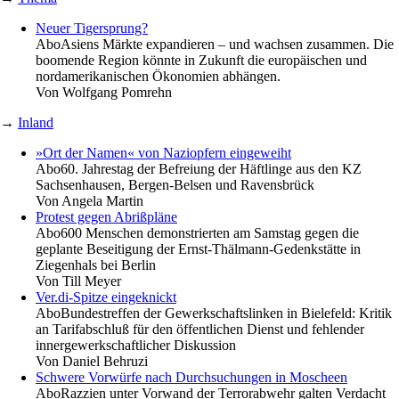
Neuer Tigersprung?
Abo
Asiens Märkte expandieren – und wachsen zusammen. Die
boomende Region könnte in Zukunft die europäischen und
nordamerikanischen Ökonomien abhängen.
Von
Wolfgang Pomrehn
→
Inland
»Ort der Namen« von Naziopfern eingeweiht
Abo
60. Jahrestag der Befreiung der Häftlinge aus den KZ
Sachsenhausen, Bergen-Belsen und Ravensbrück
Von
Angela Martin
Protest gegen Abrißpläne
Abo
600 Menschen demonstrierten am Samstag gegen die
geplante Beseitigung der Ernst-Thälmann-Gedenkstätte in
Ziegenhals bei Berlin
Von
Till Meyer
Ver.di-Spitze eingeknickt
Abo
Bundestreffen der Gewerkschaftslinken in Bielefeld: Kritik
an Tarifabschluß für den öffentlichen Dienst und fehlender
innergewerkschaftlicher Diskussion
Von
Daniel Behruzi
Schwere Vorwürfe nach Durchsuchungen in Moscheen
Abo
Razzien unter Vorwand der Terrorabwehr galten Verdacht