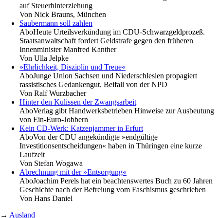
auf Steuerhinterziehung
Von
Nick Brauns, München
Saubermann soll zahlen
Abo
Heute Urteilsverkündung im CDU-Schwarzgeldprozeß.
Staatsanwaltschaft fordert Geldstrafe gegen den früheren
Innenminister Manfred Kanther
Von
Ulla Jelpke
»Ehrlichkeit, Disziplin und Treue«
Abo
Junge Union Sachsen und Niederschlesien propagiert
rassistisches Gedankengut. Beifall von der NPD
Von
Ralf Wurzbacher
Hinter den Kulissen der Zwangsarbeit
Abo
Verlag gibt Handwerksbetrieben Hinweise zur Ausbeutung
von Ein-Euro-Jobbern
Kein CD-Werk: Katzenjammer in Erfurt
Abo
Von der CDU angekündigte »endgültige
Investitionsentscheidungen« haben in Thüringen eine kurze
Laufzeit
Von
Stefan Wogawa
Abrechnung mit der »Entsorgung«
Abo
Joachim Perels hat ein beachtenswertes Buch zu 60 Jahren
Geschichte nach der Befreiung vom Faschismus geschrieben
Von
Hans Daniel
→
Ausland