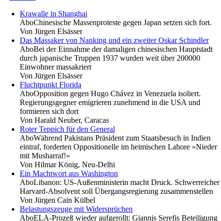
Krawalle in Shanghai
Abo
Chinesische Massenproteste gegen Japan setzen sich fort.
Von
Jürgen Elsässer
Das Massaker von Nanking und ein zweiter Oskar Schindler
Abo
Bei der Einnahme der damaligen chinesischen Hauptstadt
durch japanische Truppen 1937 wurden weit über 200000
Einwohner massakriert
Von
Jürgen Elsässer
Fluchtpunkt Florida
Abo
Opposition gegen Hugo Chávez in Venezuela isoliert.
Regierungsgegner emigrieren zunehmend in die USA und
formieren sich dort
Von
Harald Neuber, Caracas
Roter Teppich für den General
Abo
Während Pakistans Präsident zum Staatsbesuch in Indien
eintraf, forderten Oppositionelle im heimischen Lahore »Nieder
mit Musharraf!«
Von
Hilmar König, Neu-Delhi
Ein Machtwort aus Washington
Abo
Libanon: US-Außenministerin macht Druck. Schwerreicher
Harvard-Absolvent soll Übergangsregierung zusammenstellen
Von
Jürgen Cain Külbel
Belastungszeuge mit Widersprüchen
Abo
ELA-Prozeß wieder aufgerollt: Giannis Serefis Beteiligung