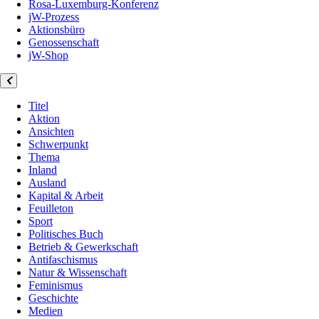
Rosa-Luxemburg-Konferenz
jW-Prozess
Aktionsbüro
Genossenschaft
jW-Shop
Titel
Aktion
Ansichten
Schwerpunkt
Thema
Inland
Ausland
Kapital & Arbeit
Feuilleton
Sport
Politisches Buch
Betrieb & Gewerkschaft
Antifaschismus
Natur & Wissenschaft
Feminismus
Geschichte
Medien