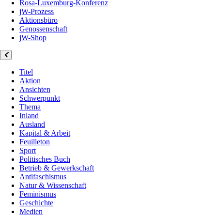
Rosa-Luxemburg-Konferenz
jW-Prozess
Aktionsbüro
Genossenschaft
jW-Shop
Titel
Aktion
Ansichten
Schwerpunkt
Thema
Inland
Ausland
Kapital & Arbeit
Feuilleton
Sport
Politisches Buch
Betrieb & Gewerkschaft
Antifaschismus
Natur & Wissenschaft
Feminismus
Geschichte
Medien