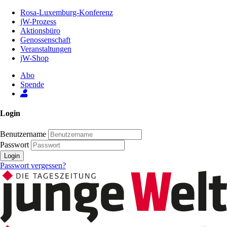
Zum
Rosa-Luxemburg-Konferenz
Inhalt
jW-Prozess
der
Aktionsbüro
Seite
Genossenschaft
Veranstaltungen
jW-Shop
Abo
Spende
Login
Benutzername
Passwort
Login
Passwort vergessen?