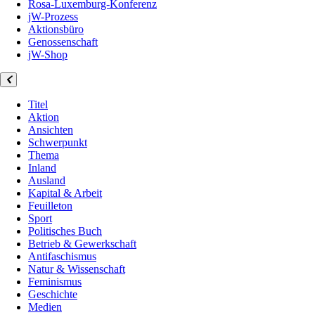
Rosa-Luxemburg-Konferenz
jW-Prozess
Aktionsbüro
Genossenschaft
jW-Shop
Titel
Aktion
Ansichten
Schwerpunkt
Thema
Inland
Ausland
Kapital & Arbeit
Feuilleton
Sport
Politisches Buch
Betrieb & Gewerkschaft
Antifaschismus
Natur & Wissenschaft
Feminismus
Geschichte
Medien