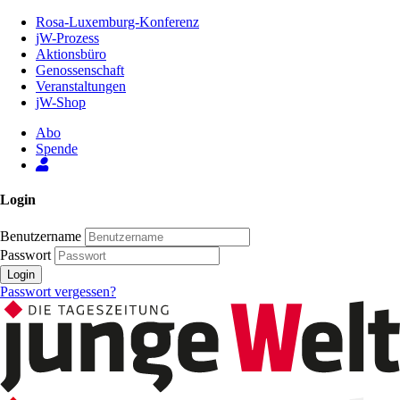
Zum
Rosa-Luxemburg-Konferenz
Inhalt
jW-Prozess
der
Aktionsbüro
Seite
Genossenschaft
Veranstaltungen
jW-Shop
Abo
Spende
Login
Benutzername
Passwort
Login
Passwort vergessen?