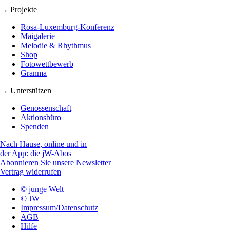
→ Projekte
Rosa-Luxemburg-Konferenz
Maigalerie
Melodie & Rhythmus
Shop
Fotowettbewerb
Granma
→ Unterstützen
Genossenschaft
Aktionsbüro
Spenden
Nach Hause, online und in
der App: die jW-Abos
Abonnieren Sie unsere Newsletter
Vertrag widerrufen
© junge Welt
© JW
Impressum/Datenschutz
AGB
Hilfe