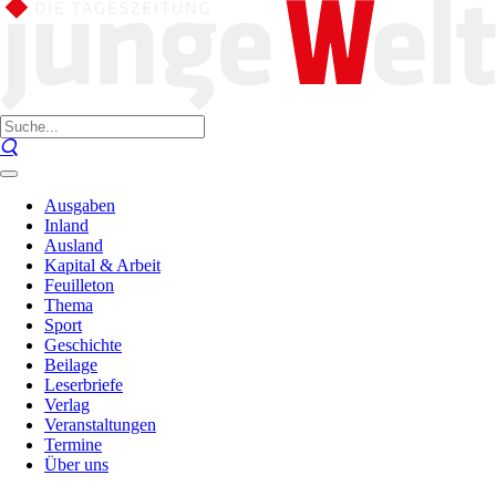
Ausgaben
Inland
Ausland
Kapital & Arbeit
Feuilleton
Thema
Sport
Geschichte
Beilage
Leserbriefe
Verlag
Veranstaltungen
Termine
Über uns