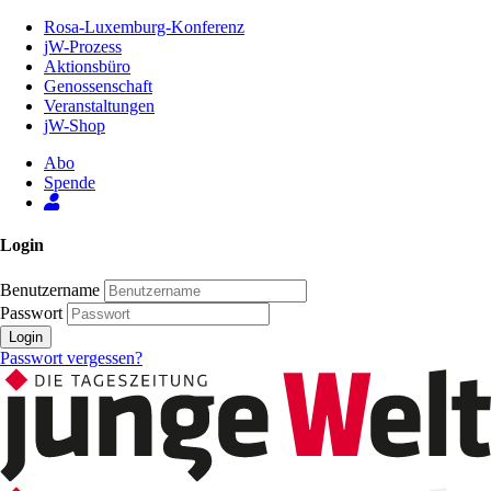
Zum
Rosa-Luxemburg-Konferenz
Inhalt
jW-Prozess
der
Aktionsbüro
Seite
Genossenschaft
Veranstaltungen
jW-Shop
Abo
Spende
Login
Benutzername
Passwort
Login
Passwort vergessen?