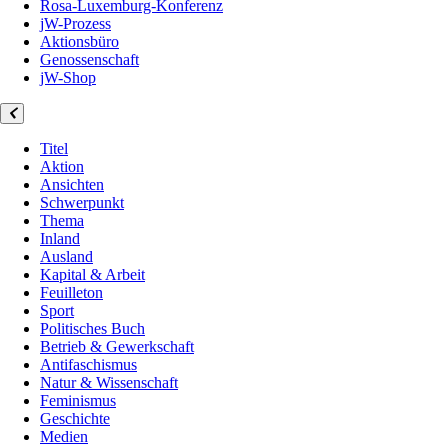
Rosa-Luxemburg-Konferenz
jW-Prozess
Aktionsbüro
Genossenschaft
jW-Shop
Titel
Aktion
Ansichten
Schwerpunkt
Thema
Inland
Ausland
Kapital & Arbeit
Feuilleton
Sport
Politisches Buch
Betrieb & Gewerkschaft
Antifaschismus
Natur & Wissenschaft
Feminismus
Geschichte
Medien