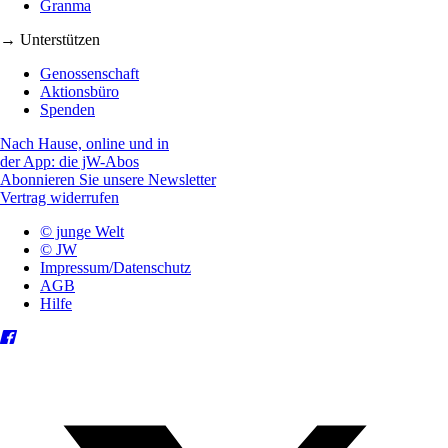
Granma
→ Unterstützen
Genossenschaft
Aktionsbüro
Spenden
Nach Hause, online und in
der App: die jW-Abos
Abonnieren Sie unsere Newsletter
Vertrag widerrufen
© junge Welt
© JW
Impressum/Datenschutz
AGB
Hilfe