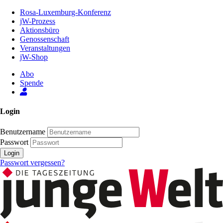
Zum
Rosa-Luxemburg-Konferenz
Inhalt
jW-Prozess
der
Aktionsbüro
Seite
Genossenschaft
Veranstaltungen
jW-Shop
Abo
Spende
Login
Benutzername
Passwort
Login
Passwort vergessen?