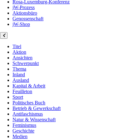
Rosa-Luxemburg-Konferenz
jW-Prozess
Aktionsbüro
Genossenschaft
jW-Shop
Titel
Aktion
Ansichten
Schwerpunkt
Thema
Inland
Ausland
Kapital & Arbeit
Feuilleton
Sport
Politisches Buch
Betrieb & Gewerkschaft
Antifaschismus
Natur & Wissenschaft
Feminismus
Geschichte
Medien