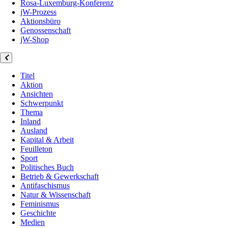
Rosa-Luxemburg-Konferenz
jW-Prozess
Aktionsbüro
Genossenschaft
jW-Shop
Titel
Aktion
Ansichten
Schwerpunkt
Thema
Inland
Ausland
Kapital & Arbeit
Feuilleton
Sport
Politisches Buch
Betrieb & Gewerkschaft
Antifaschismus
Natur & Wissenschaft
Feminismus
Geschichte
Medien