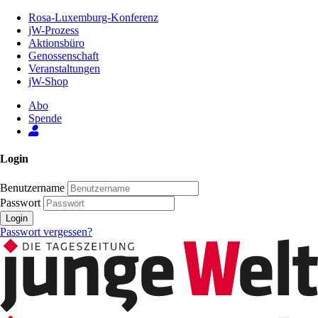
Zum
Rosa-Luxemburg-Konferenz
Inhalt
jW-Prozess
der
Aktionsbüro
Seite
Genossenschaft
Veranstaltungen
jW-Shop
Abo
Spende
Login
Benutzername
Passwort
Login
Passwort vergessen?