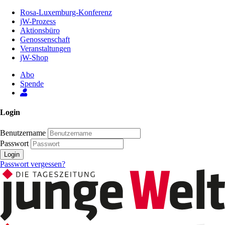
Zum
Rosa-Luxemburg-Konferenz
Inhalt
jW-Prozess
der
Aktionsbüro
Seite
Genossenschaft
Veranstaltungen
jW-Shop
Abo
Spende
Login
Benutzername
Passwort
Login
Passwort vergessen?