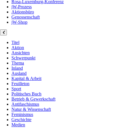
Rosa-Luxemburg-Konferenz
jW-Prozess
Aktionsbüro
Genossenschaft
jW-Shop
Titel
Aktion
Ansichten
Schwerpunkt
Thema
Inland
Ausland
Kapital & Arbeit
Feuilleton
Sport
Politisches Buch
Betrieb & Gewerkschaft
Antifaschismus
Natur & Wissenschaft
Feminismus
Geschichte
Medien