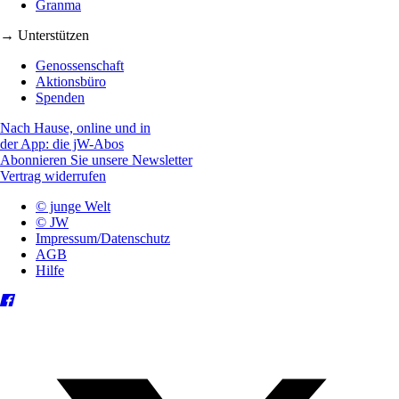
Granma
→ Unterstützen
Genossenschaft
Aktionsbüro
Spenden
Nach Hause, online und in
der App: die jW-Abos
Abonnieren Sie unsere Newsletter
Vertrag widerrufen
© junge Welt
© JW
Impressum/Datenschutz
AGB
Hilfe