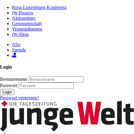
Zum
Rosa-Luxemburg-Konferenz
Inhalt
jW-Prozess
der
Aktionsbüro
Seite
Genossenschaft
Veranstaltungen
jW-Shop
Abo
Spende
Login
Benutzername
Passwort
Login
Passwort vergessen?