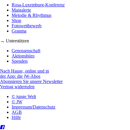
Rosa-Luxemburg-Konferenz
Maigalerie
Melodie & Rhythmus
Shop
Fotowettbewerb
Granma
→ Unterstützen
Genossenschaft
Aktionsbüro
Spenden
Nach Hause, online und in
der App: die jW-Abos
Abonnieren Sie unsere Newsletter
Vertrag widerrufen
© junge Welt
© JW
Impressum/Datenschutz
AGB
Hilfe