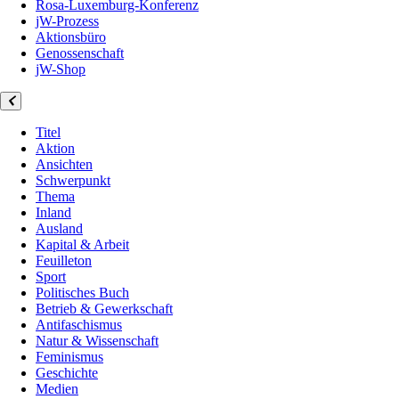
Rosa-Luxemburg-Konferenz
jW-Prozess
Aktionsbüro
Genossenschaft
jW-Shop
Titel
Aktion
Ansichten
Schwerpunkt
Thema
Inland
Ausland
Kapital & Arbeit
Feuilleton
Sport
Politisches Buch
Betrieb & Gewerkschaft
Antifaschismus
Natur & Wissenschaft
Feminismus
Geschichte
Medien