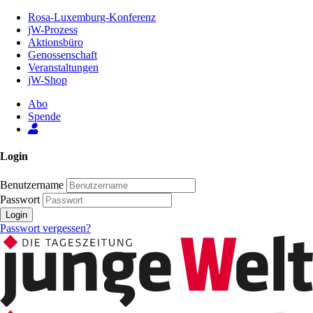
Zum
Rosa-Luxemburg-Konferenz
Inhalt
jW-Prozess
der
Aktionsbüro
Seite
Genossenschaft
Veranstaltungen
jW-Shop
Abo
Spende
Login
Benutzername
Passwort
Login
Passwort vergessen?