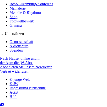
Rosa-Luxemburg-Konferenz
Maigalerie
Melodie & Rhythmus
Shop
Fotowettbewerb
Granma
→ Unterstützen
Genossenschaft
Aktionsbüro
Spenden
Nach Hause, online und in
der App: die jW-Abos
Abonnieren Sie unsere Newsletter
Vertrag widerrufen
© junge Welt
© JW
Impressum/Datenschutz
AGB
Hilfe