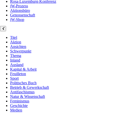
Rosa-Luxemburg-Konferenz
jW-Prozess
Aktionsbüro
Genossenschaft
jW-Shop
Titel
Aktion
Ansichten
Schwerpunkt
Thema
Inland
Ausland
Kapital & Arbeit
Feuilleton
Sport
Politisches Buch
Betrieb & Gewerkschaft
Antifaschismus
Natur & Wissenschaft
Feminismus
Geschichte
Medien