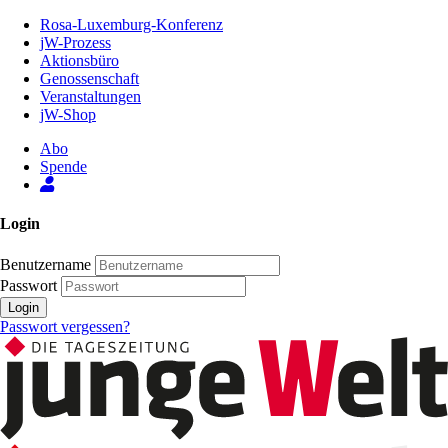
Zum
Rosa-Luxemburg-Konferenz
Inhalt
jW-Prozess
der
Aktionsbüro
Seite
Genossenschaft
Veranstaltungen
jW-Shop
Abo
Spende
Login
Benutzername
Passwort
Login
Passwort vergessen?