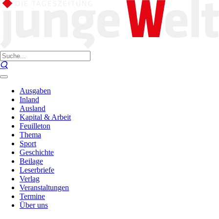
Ausgaben
Inland
Ausland
Kapital & Arbeit
Feuilleton
Thema
Sport
Geschichte
Beilage
Leserbriefe
Verlag
Veranstaltungen
Termine
Über uns