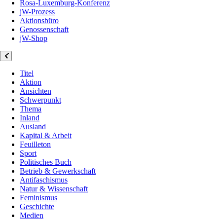
Rosa-Luxemburg-Konferenz
jW-Prozess
Aktionsbüro
Genossenschaft
jW-Shop
Titel
Aktion
Ansichten
Schwerpunkt
Thema
Inland
Ausland
Kapital & Arbeit
Feuilleton
Sport
Politisches Buch
Betrieb & Gewerkschaft
Antifaschismus
Natur & Wissenschaft
Feminismus
Geschichte
Medien