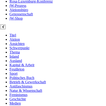
Rosa-Luxemburg-Konferenz
jW-Prozess
Aktionsbüro
Genossenschaft
jW-Shop
Titel
Aktion
Ansichten
Schwerpunkt
Thema
Inland
Ausland
Kapital & Arbeit
Feuilleton
Sport
Politisches Buch
Betrieb & Gewerkschaft
Antifaschismus
Natur & Wissenschaft
Feminismus
Geschichte
Medien