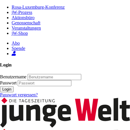
Zum
Rosa-Luxemburg-Konferenz
Inhalt
jW-Prozess
der
Aktionsbüro
Seite
Genossenschaft
Veranstaltungen
jW-Shop
Abo
Spende
Login
Benutzername
Passwort
Login
Passwort vergessen?