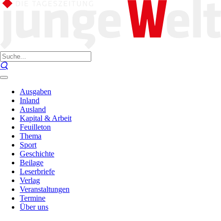
Ausgaben
Inland
Ausland
Kapital & Arbeit
Feuilleton
Thema
Sport
Geschichte
Beilage
Leserbriefe
Verlag
Veranstaltungen
Termine
Über uns