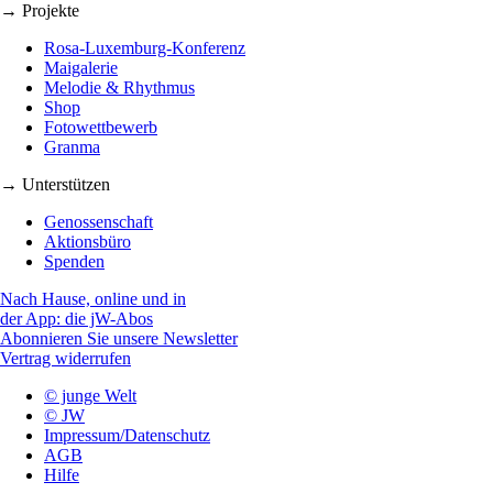
→ Projekte
Rosa-Luxemburg-Konferenz
Maigalerie
Melodie & Rhythmus
Shop
Fotowettbewerb
Granma
→ Unterstützen
Genossenschaft
Aktionsbüro
Spenden
Nach Hause, online und in
der App: die jW-Abos
Abonnieren Sie unsere Newsletter
Vertrag widerrufen
© junge Welt
© JW
Impressum/Datenschutz
AGB
Hilfe