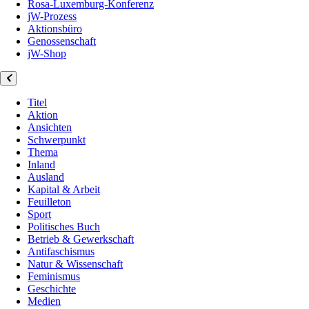
Rosa-Luxemburg-Konferenz
jW-Prozess
Aktionsbüro
Genossenschaft
jW-Shop
Titel
Aktion
Ansichten
Schwerpunkt
Thema
Inland
Ausland
Kapital & Arbeit
Feuilleton
Sport
Politisches Buch
Betrieb & Gewerkschaft
Antifaschismus
Natur & Wissenschaft
Feminismus
Geschichte
Medien