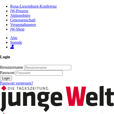
Zum
Rosa-Luxemburg-Konferenz
Inhalt
jW-Prozess
der
Aktionsbüro
Seite
Genossenschaft
Veranstaltungen
jW-Shop
Abo
Spende
Login
Benutzername
Passwort
Login
Passwort vergessen?