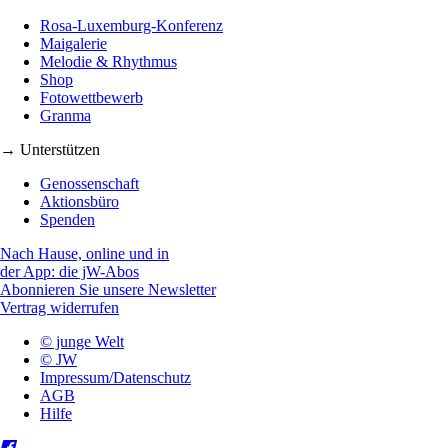
Rosa-Luxemburg-Konferenz
Maigalerie
Melodie & Rhythmus
Shop
Fotowettbewerb
Granma
→ Unterstützen
Genossenschaft
Aktionsbüro
Spenden
Nach Hause, online und in
der App: die jW-Abos
Abonnieren Sie unsere Newsletter
Vertrag widerrufen
© junge Welt
© JW
Impressum/Datenschutz
AGB
Hilfe