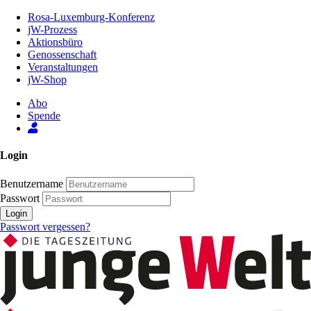
Zum
Rosa-Luxemburg-Konferenz
Inhalt
jW-Prozess
der
Aktionsbüro
Seite
Genossenschaft
Veranstaltungen
jW-Shop
Abo
Spende
Login
Benutzername
Passwort
Login
Passwort vergessen?