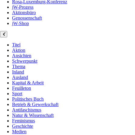
Rosa-Luxemburg-Konferenz
jW-Prozess
Aktionsbüro
Genossenschaft
jW-Shop
Titel
Aktion
Ansichten
Schwerpunkt
Thema
Inland
Ausland
Kapital & Arbeit
Feuilleton
Sport
Politisches Buch
Betrieb & Gewerkschaft
Antifaschismus
Natur & Wissenschaft
Feminismus
Geschichte
Medien