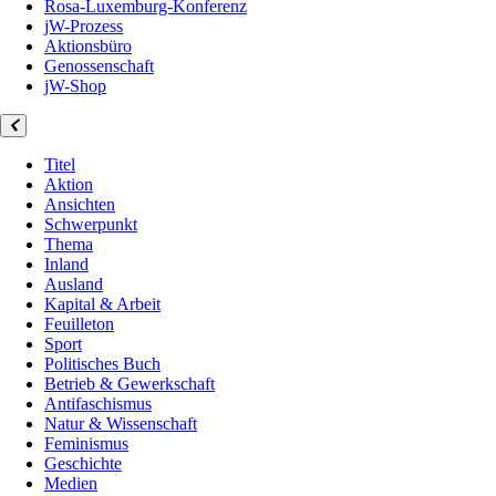
Rosa-Luxemburg-Konferenz
jW-Prozess
Aktionsbüro
Genossenschaft
jW-Shop
Titel
Aktion
Ansichten
Schwerpunkt
Thema
Inland
Ausland
Kapital & Arbeit
Feuilleton
Sport
Politisches Buch
Betrieb & Gewerkschaft
Antifaschismus
Natur & Wissenschaft
Feminismus
Geschichte
Medien