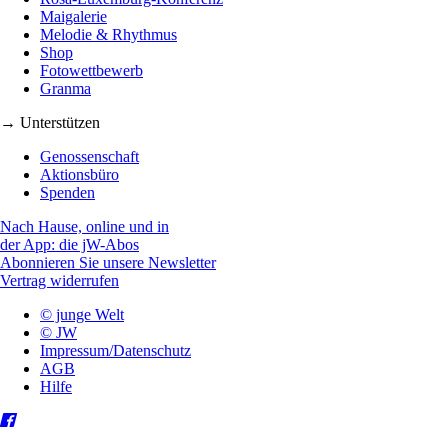
Maigalerie
Melodie & Rhythmus
Shop
Fotowettbewerb
Granma
→ Unterstützen
Genossenschaft
Aktionsbüro
Spenden
Nach Hause, online und in
der App: die jW-Abos
Abonnieren Sie unsere Newsletter
Vertrag widerrufen
© junge Welt
© JW
Impressum/Datenschutz
AGB
Hilfe