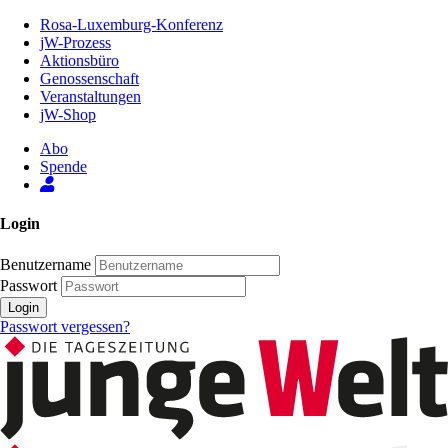
Zum
Rosa-Luxemburg-Konferenz
Inhalt
jW-Prozess
der
Aktionsbüro
Seite
Genossenschaft
Veranstaltungen
jW-Shop
Abo
Spende
Login
Benutzername
Passwort
Login
Passwort vergessen?