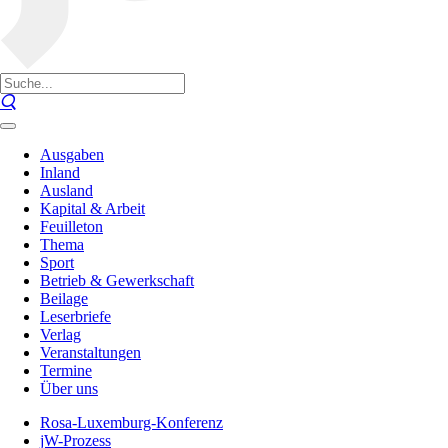
Ausgaben
Inland
Ausland
Kapital & Arbeit
Feuilleton
Thema
Sport
Betrieb & Gewerkschaft
Beilage
Leserbriefe
Verlag
Veranstaltungen
Termine
Über uns
Rosa-Luxemburg-Konferenz
jW-Prozess