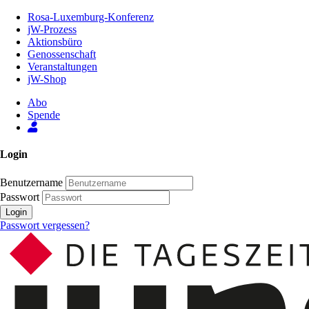
Zum
Rosa-Luxemburg-Konferenz
Inhalt
jW-Prozess
der
Aktionsbüro
Seite
Genossenschaft
Veranstaltungen
jW-Shop
Abo
Spende
Login
Benutzername
Passwort
Login
Passwort vergessen?