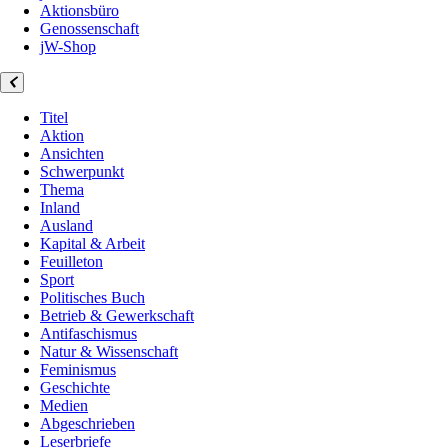
Aktionsbüro
Genossenschaft
jW-Shop
Titel
Aktion
Ansichten
Schwerpunkt
Thema
Inland
Ausland
Kapital & Arbeit
Feuilleton
Sport
Politisches Buch
Betrieb & Gewerkschaft
Antifaschismus
Natur & Wissenschaft
Feminismus
Geschichte
Medien
Abgeschrieben
Leserbriefe