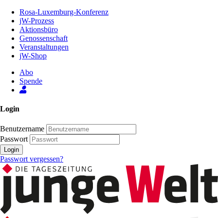
Zum
Rosa-Luxemburg-Konferenz
Inhalt
jW-Prozess
der
Aktionsbüro
Seite
Genossenschaft
Veranstaltungen
jW-Shop
Abo
Spende
Login
Benutzername
Passwort
Login
Passwort vergessen?