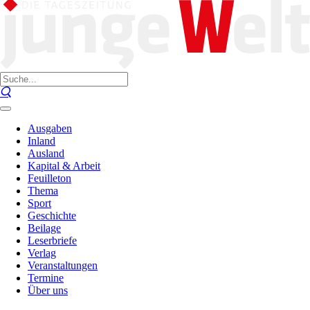
Ausgaben
Inland
Ausland
Kapital & Arbeit
Feuilleton
Thema
Sport
Geschichte
Beilage
Leserbriefe
Verlag
Veranstaltungen
Termine
Über uns