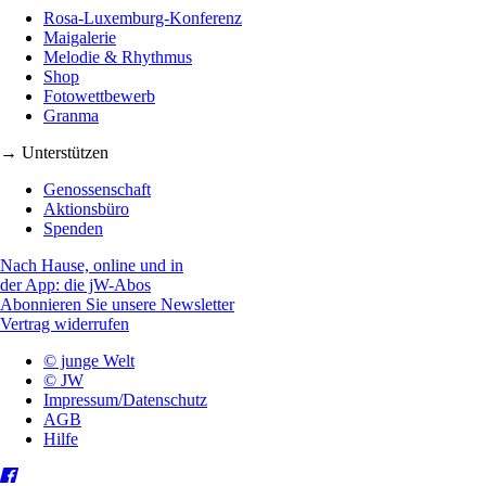
Rosa-Luxemburg-Konferenz
Maigalerie
Melodie & Rhythmus
Shop
Fotowettbewerb
Granma
→ Unterstützen
Genossenschaft
Aktionsbüro
Spenden
Nach Hause, online und in
der App: die jW-Abos
Abonnieren Sie unsere Newsletter
Vertrag widerrufen
© junge Welt
© JW
Impressum/Datenschutz
AGB
Hilfe