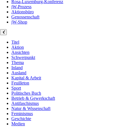
Rosa-Luxemburg-Konferenz
jW-Prozess
Aktionsbüro
Genossenschaft
jW-Shop
Titel
Aktion
Ansichten
Schwerpunkt
Thema
Inland
Ausland
Kapital & Arbeit
Feuilleton
Sport
Politisches Buch
Betrieb & Gewerkschaft
Antifaschismus
Natur & Wissenschaft
Feminismus
Geschichte
Medien