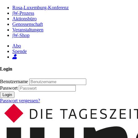
Zum
Rosa-Luxemburg-Konferenz
Inhalt
jW-Prozess
der
Aktionsbüro
Seite
Genossenschaft
Veranstaltungen
jW-Shop
Abo
Spende
Login
Benutzername
Passwort
Login
Passwort vergessen?