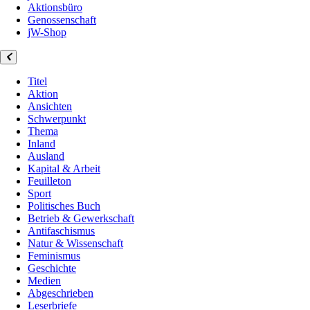
Aktionsbüro
Genossenschaft
jW-Shop
Titel
Aktion
Ansichten
Schwerpunkt
Thema
Inland
Ausland
Kapital & Arbeit
Feuilleton
Sport
Politisches Buch
Betrieb & Gewerkschaft
Antifaschismus
Natur & Wissenschaft
Feminismus
Geschichte
Medien
Abgeschrieben
Leserbriefe