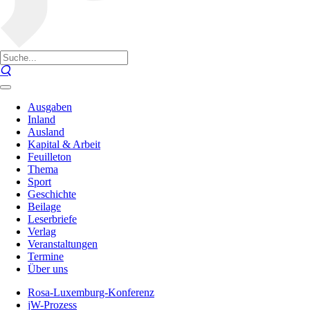
Ausgaben
Inland
Ausland
Kapital & Arbeit
Feuilleton
Thema
Sport
Geschichte
Beilage
Leserbriefe
Verlag
Veranstaltungen
Termine
Über uns
Rosa-Luxemburg-Konferenz
jW-Prozess