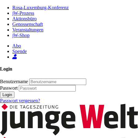
Zum
Rosa-Luxemburg-Konferenz
Inhalt
jW-Prozess
der
Aktionsbüro
Seite
Genossenschaft
Veranstaltungen
jW-Shop
Abo
Spende
Login
Benutzername
Passwort
Login
Passwort vergessen?