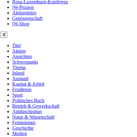
Rosa-Luxemburg-Konferenz
jW-Prozess
Aktionsbüro
Genossenschaft
jW-Shop
Titel
Aktion
Ansichten
Schwerpunkt
Thema
Inland
Ausland
Kapital & Arbeit
Feuilleton
Sport
Politisches Buch
Betrieb & Gewerkschaft
Antifaschismus
Natur & Wissenschaft
Feminismus
Geschichte
Medien