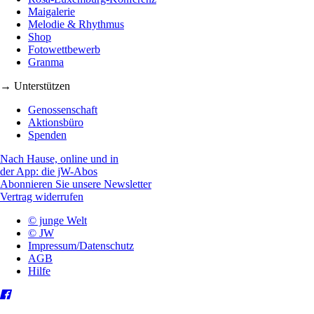
Maigalerie
Melodie & Rhythmus
Shop
Fotowettbewerb
Granma
→ Unterstützen
Genossenschaft
Aktionsbüro
Spenden
Nach Hause, online und in
der App: die jW-Abos
Abonnieren Sie unsere Newsletter
Vertrag widerrufen
© junge Welt
© JW
Impressum/Datenschutz
AGB
Hilfe