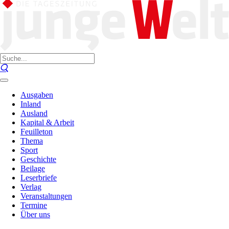
Ausgaben
Inland
Ausland
Kapital & Arbeit
Feuilleton
Thema
Sport
Geschichte
Beilage
Leserbriefe
Verlag
Veranstaltungen
Termine
Über uns