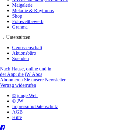
Maigalerie
Melodie & Rhythmus
Shop
Fotowettbewerb
Granma
→ Unterstützen
Genossenschaft
Aktionsbüro
Spenden
Nach Hause, online und in
der App: die jW-Abos
Abonnieren Sie unsere Newsletter
Vertrag widerrufen
© junge Welt
© JW
Impressum/Datenschutz
AGB
Hilfe