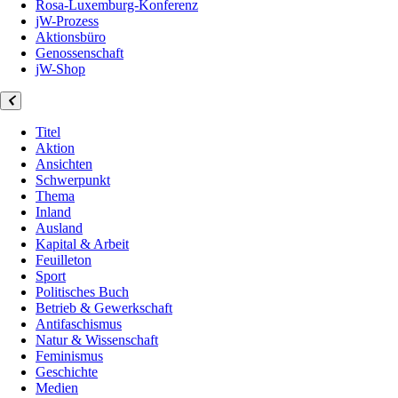
Rosa-Luxemburg-Konferenz
jW-Prozess
Aktionsbüro
Genossenschaft
jW-Shop
Titel
Aktion
Ansichten
Schwerpunkt
Thema
Inland
Ausland
Kapital & Arbeit
Feuilleton
Sport
Politisches Buch
Betrieb & Gewerkschaft
Antifaschismus
Natur & Wissenschaft
Feminismus
Geschichte
Medien