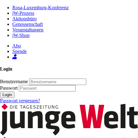
Zum
Rosa-Luxemburg-Konferenz
Inhalt
jW-Prozess
der
Aktionsbüro
Seite
Genossenschaft
Veranstaltungen
jW-Shop
Abo
Spende
Login
Benutzername
Passwort
Login
Passwort vergessen?