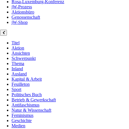
Rosa-Luxemburg-Konferenz
jW-Prozess
Aktionsbüro
Genossenschaft
jW-Shop
Titel
Aktion
Ansichten
Schwerpunkt
Thema
Inland
Ausland
Kapital & Arbeit
Feuilleton
Sport
Politisches Buch
Betrieb & Gewerkschaft
Antifaschismus
Natur & Wissenschaft
Feminismus
Geschichte
Medien