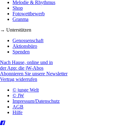
Melodie & Rhythmus
Shop
Fotowettbewerb
Granma
→ Unterstützen
Genossenschaft
Aktionsbüro
Spenden
Nach Hause, online und in
der App: die jW-Abos
Abonnieren Sie unsere Newsletter
Vertrag widerrufen
© junge Welt
© JW
Impressum/Datenschutz
AGB
Hilfe