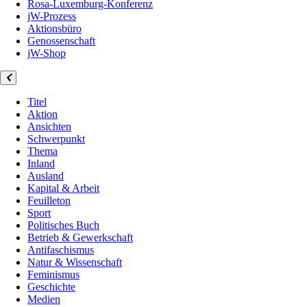
Rosa-Luxemburg-Konferenz
jW-Prozess
Aktionsbüro
Genossenschaft
jW-Shop
Titel
Aktion
Ansichten
Schwerpunkt
Thema
Inland
Ausland
Kapital & Arbeit
Feuilleton
Sport
Politisches Buch
Betrieb & Gewerkschaft
Antifaschismus
Natur & Wissenschaft
Feminismus
Geschichte
Medien