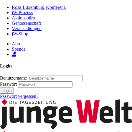
Zum
Rosa-Luxemburg-Konferenz
Inhalt
jW-Prozess
der
Aktionsbüro
Seite
Genossenschaft
Veranstaltungen
jW-Shop
Abo
Spende
Login
Benutzername
Passwort
Login
Passwort vergessen?