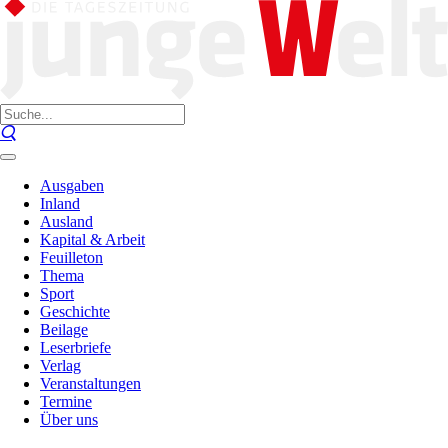
Ausgaben
Inland
Ausland
Kapital & Arbeit
Feuilleton
Thema
Sport
Geschichte
Beilage
Leserbriefe
Verlag
Veranstaltungen
Termine
Über uns