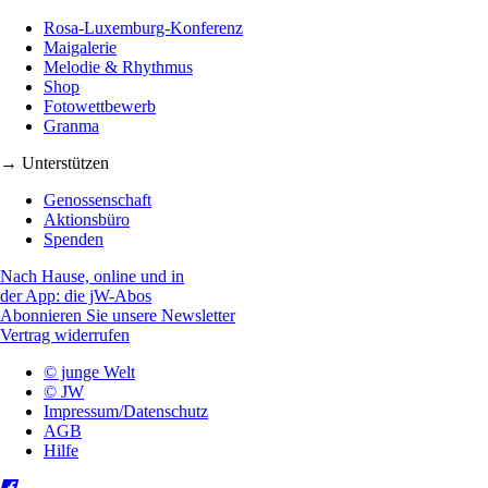
Rosa-Luxemburg-Konferenz
Maigalerie
Melodie & Rhythmus
Shop
Fotowettbewerb
Granma
→ Unterstützen
Genossenschaft
Aktionsbüro
Spenden
Nach Hause, online und in
der App: die jW-Abos
Abonnieren Sie unsere Newsletter
Vertrag widerrufen
© junge Welt
© JW
Impressum/Datenschutz
AGB
Hilfe