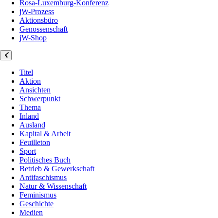
Rosa-Luxemburg-Konferenz
jW-Prozess
Aktionsbüro
Genossenschaft
jW-Shop
Titel
Aktion
Ansichten
Schwerpunkt
Thema
Inland
Ausland
Kapital & Arbeit
Feuilleton
Sport
Politisches Buch
Betrieb & Gewerkschaft
Antifaschismus
Natur & Wissenschaft
Feminismus
Geschichte
Medien