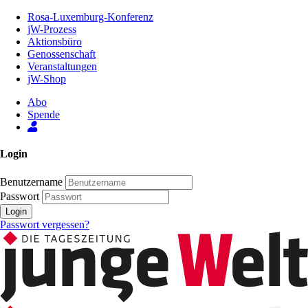
Zum
Rosa-Luxemburg-Konferenz
Inhalt
jW-Prozess
der
Aktionsbüro
Seite
Genossenschaft
Veranstaltungen
jW-Shop
Abo
Spende
Login
Benutzername
Passwort
Login
Passwort vergessen?