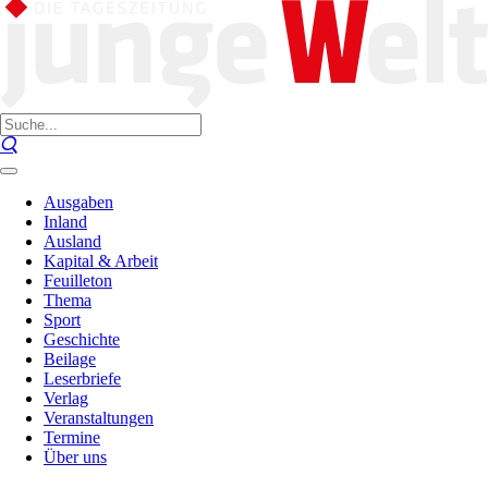
Ausgaben
Inland
Ausland
Kapital & Arbeit
Feuilleton
Thema
Sport
Geschichte
Beilage
Leserbriefe
Verlag
Veranstaltungen
Termine
Über uns