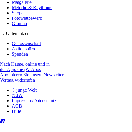
Maigalerie
Melodie & Rhythmus
Shop
Fotowettbewerb
Granma
→ Unterstützen
Genossenschaft
Aktionsbüro
Spenden
Nach Hause, online und in
der App: die jW-Abos
Abonnieren Sie unsere Newsletter
Vertrag widerrufen
© junge Welt
© JW
Impressum/Datenschutz
AGB
Hilfe