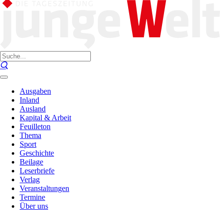
Ausgaben
Inland
Ausland
Kapital & Arbeit
Feuilleton
Thema
Sport
Geschichte
Beilage
Leserbriefe
Verlag
Veranstaltungen
Termine
Über uns