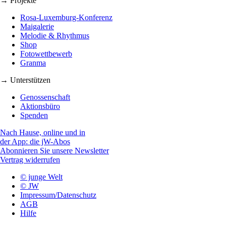
→ Projekte
Rosa-Luxemburg-Konferenz
Maigalerie
Melodie & Rhythmus
Shop
Fotowettbewerb
Granma
→ Unterstützen
Genossenschaft
Aktionsbüro
Spenden
Nach Hause, online und in
der App: die jW-Abos
Abonnieren Sie unsere Newsletter
Vertrag widerrufen
© junge Welt
© JW
Impressum/Datenschutz
AGB
Hilfe