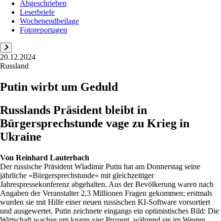
Abgeschrieben
Leserbriefe
Wochenendbeilage
Fotoreportagen
20.12.2024
Russland
Putin wirbt um Geduld
Russlands Präsident bleibt in
Bürgersprechstunde vage zu Krieg in
Ukraine
Von
Reinhard Lauterbach
Der russische Präsident Wladimir Putin hat am Donnerstag seine
jährliche »Bürgersprechstunde« mit gleichzeitiger
Jahrespressekonferenz abgehalten. Aus der Bevölkerung waren nach
Angaben der Veranstalter 2,3 Millionen Fragen gekommen; erstmals
wurden sie mit Hilfe einer neuen russischen KI-Software vorsortiert
und ausgewertet. Putin zeichnete eingangs ein optimistisches Bild: Die
Wirtschaft wachse um knapp vier Prozent, während sie im Westen