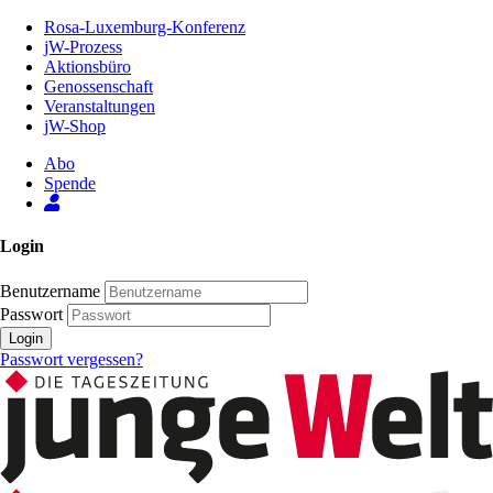
Zum
Rosa-Luxemburg-Konferenz
Inhalt
jW-Prozess
der
Aktionsbüro
Seite
Genossenschaft
Veranstaltungen
jW-Shop
Abo
Spende
Login
Benutzername
Passwort
Login
Passwort vergessen?