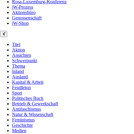
Rosa-Luxemburg-Konferenz
jW-Prozess
Aktionsbüro
Genossenschaft
jW-Shop
Titel
Aktion
Ansichten
Schwerpunkt
Thema
Inland
Ausland
Kapital & Arbeit
Feuilleton
Sport
Politisches Buch
Betrieb & Gewerkschaft
Antifaschismus
Natur & Wissenschaft
Feminismus
Geschichte
Medien