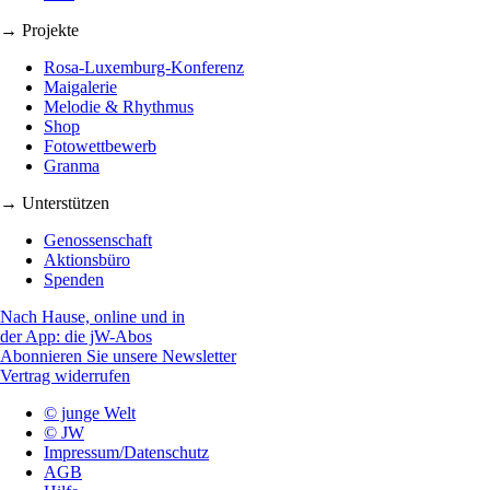
→ Projekte
Rosa-Luxemburg-Konferenz
Maigalerie
Melodie & Rhythmus
Shop
Fotowettbewerb
Granma
→ Unterstützen
Genossenschaft
Aktionsbüro
Spenden
Nach Hause, online und in
der App: die jW-Abos
Abonnieren Sie unsere Newsletter
Vertrag widerrufen
© junge Welt
© JW
Impressum/Datenschutz
AGB