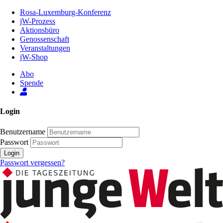
Zum
Rosa-Luxemburg-Konferenz
Inhalt
jW-Prozess
der
Aktionsbüro
Seite
Genossenschaft
Veranstaltungen
jW-Shop
Abo
Spende
Login
Benutzername
Passwort
Login
Passwort vergessen?