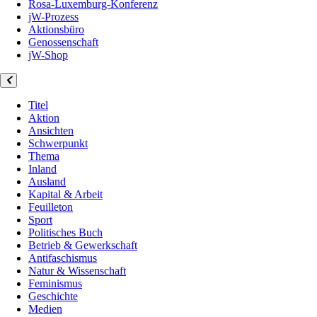
Rosa-Luxemburg-Konferenz
jW-Prozess
Aktionsbüro
Genossenschaft
jW-Shop
Titel
Aktion
Ansichten
Schwerpunkt
Thema
Inland
Ausland
Kapital & Arbeit
Feuilleton
Sport
Politisches Buch
Betrieb & Gewerkschaft
Antifaschismus
Natur & Wissenschaft
Feminismus
Geschichte
Medien