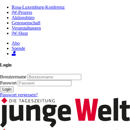
Zum
Rosa-Luxemburg-Konferenz
Inhalt
jW-Prozess
der
Aktionsbüro
Seite
Genossenschaft
Veranstaltungen
jW-Shop
Abo
Spende
Login
Benutzername
Passwort
Login
Passwort vergessen?