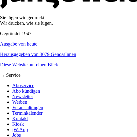
Sie lügen wie gedruckt.
Wir drucken, wie sie lügen.
Gegründet 1947
Ausgabe von heute
Herausgegeben von 3079 GenossInnen
Diese Website auf einen Blick
→ Service
Aboservice
Abo kündigen
Newsletter
Werben
Veranstaltungen
Terminkalender
Kontakt
Kiosk
jW-App
Jobs