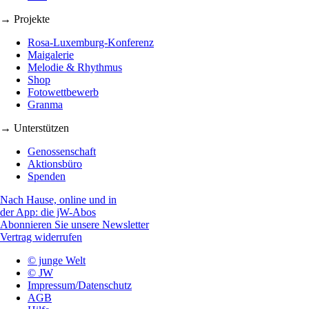
→ Projekte
Rosa-Luxemburg-Konferenz
Maigalerie
Melodie & Rhythmus
Shop
Fotowettbewerb
Granma
→ Unterstützen
Genossenschaft
Aktionsbüro
Spenden
Nach Hause, online und in
der App: die jW-Abos
Abonnieren Sie unsere Newsletter
Vertrag widerrufen
© junge Welt
© JW
Impressum/Datenschutz
AGB