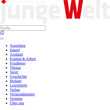
Ausgaben
Inland
Ausland
Kapital & Arbeit
Feuilleton
Thema
Sport
Geschichte
Beilage
Leserbriefe
Verlag
Veranstaltungen
Termine
Über uns