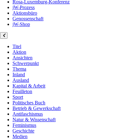
Rosa-Luxemburg-Konferenz
jW-Prozess
Aktionsbüro
Genossenschaft
jW-Shop
Titel
Aktion
Ansichten
Schwerpunkt
Thema
Inland
Ausland
Kapital & Arbeit
Feuilleton
Sport
Politisches Buch
Betrieb & Gewerkschaft
Antifaschismus
Natur & Wissenschaft
Feminismus
Geschichte
Medien