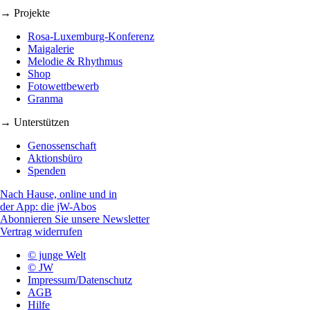
→ Projekte
Rosa-Luxemburg-Konferenz
Maigalerie
Melodie & Rhythmus
Shop
Fotowettbewerb
Granma
→ Unterstützen
Genossenschaft
Aktionsbüro
Spenden
Nach Hause, online und in
der App: die jW-Abos
Abonnieren Sie unsere Newsletter
Vertrag widerrufen
© junge Welt
© JW
Impressum/Datenschutz
AGB
Hilfe