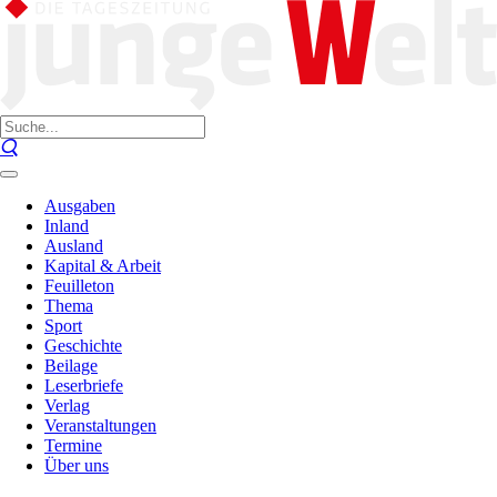
Ausgaben
Inland
Ausland
Kapital & Arbeit
Feuilleton
Thema
Sport
Geschichte
Beilage
Leserbriefe
Verlag
Veranstaltungen
Termine
Über uns