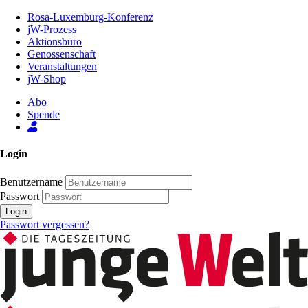
Zum
Rosa-Luxemburg-Konferenz
Inhalt
jW-Prozess
der
Aktionsbüro
Seite
Genossenschaft
Veranstaltungen
jW-Shop
Abo
Spende
Login
Benutzername
Passwort
Login
Passwort vergessen?