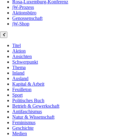
Rosa-Luxemburg-Konferenz
jW-Prozess
Aktionsbüro
Genossenschaft
jW-Shop
Titel
Aktion
Ansichten
Schwerpunkt
Thema
Inland
Ausland
Kapital & Arbeit
Feuilleton
Sport
Politisches Buch
Betrieb & Gewerkschaft
Antifaschismus
Natur & Wissenschaft
Feminismus
Geschichte
Medien