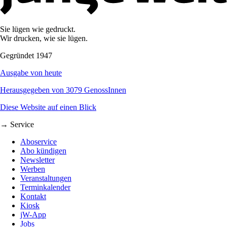
Sie lügen wie gedruckt.
Wir drucken, wie sie lügen.
Gegründet 1947
Ausgabe von heute
Herausgegeben von 3079 GenossInnen
Diese Website auf einen Blick
→ Service
Aboservice
Abo kündigen
Newsletter
Werben
Veranstaltungen
Terminkalender
Kontakt
Kiosk
jW-App
Jobs