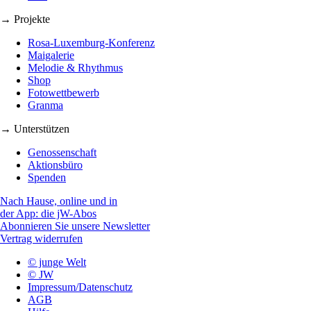
→ Projekte
Rosa-Luxemburg-Konferenz
Maigalerie
Melodie & Rhythmus
Shop
Fotowettbewerb
Granma
→ Unterstützen
Genossenschaft
Aktionsbüro
Spenden
Nach Hause, online und in
der App: die jW-Abos
Abonnieren Sie unsere Newsletter
Vertrag widerrufen
© junge Welt
© JW
Impressum/Datenschutz
AGB