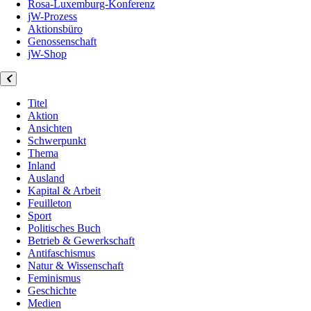
Rosa-Luxemburg-Konferenz
jW-Prozess
Aktionsbüro
Genossenschaft
jW-Shop
Titel
Aktion
Ansichten
Schwerpunkt
Thema
Inland
Ausland
Kapital & Arbeit
Feuilleton
Sport
Politisches Buch
Betrieb & Gewerkschaft
Antifaschismus
Natur & Wissenschaft
Feminismus
Geschichte
Medien