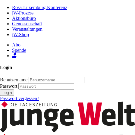
Zum
Rosa-Luxemburg-Konferenz
Inhalt
jW-Prozess
der
Aktionsbüro
Seite
Genossenschaft
Veranstaltungen
jW-Shop
Abo
Spende
Login
Benutzername
Passwort
Login
Passwort vergessen?