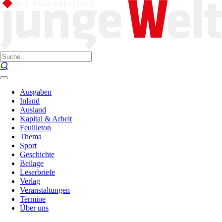
Ausgaben
Inland
Ausland
Kapital & Arbeit
Feuilleton
Thema
Sport
Geschichte
Beilage
Leserbriefe
Verlag
Veranstaltungen
Termine
Über uns