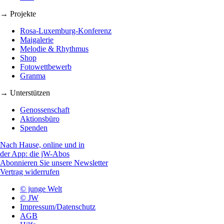
→ Projekte
Rosa-Luxemburg-Konferenz
Maigalerie
Melodie & Rhythmus
Shop
Fotowettbewerb
Granma
→ Unterstützen
Genossenschaft
Aktionsbüro
Spenden
Nach Hause, online und in
der App: die jW-Abos
Abonnieren Sie unsere Newsletter
Vertrag widerrufen
© junge Welt
© JW
Impressum/Datenschutz
AGB