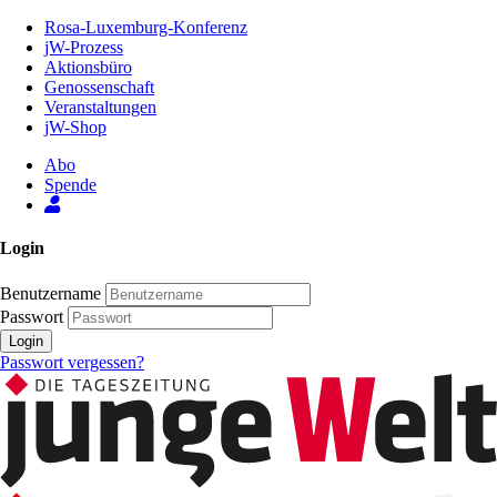
Zum
Rosa-Luxemburg-Konferenz
Inhalt
jW-Prozess
der
Aktionsbüro
Seite
Genossenschaft
Veranstaltungen
jW-Shop
Abo
Spende
Login
Benutzername
Passwort
Login
Passwort vergessen?