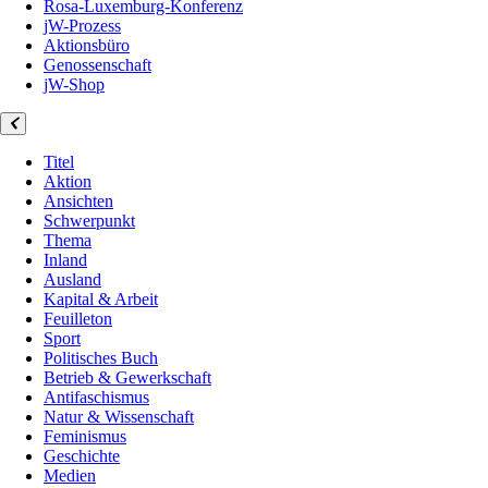
Rosa-Luxemburg-Konferenz
jW-Prozess
Aktionsbüro
Genossenschaft
jW-Shop
Titel
Aktion
Ansichten
Schwerpunkt
Thema
Inland
Ausland
Kapital & Arbeit
Feuilleton
Sport
Politisches Buch
Betrieb & Gewerkschaft
Antifaschismus
Natur & Wissenschaft
Feminismus
Geschichte
Medien